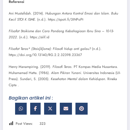
Referensi
Ani Mustafidah. (2014).
Hubungan Antara Kontrol Emosi dan Islam
.
Buku
Kecil STOI K ISME
. (n.d.). https://spoti.fi/3INPoPt
Filsafat Stoikisme dan Cara Pandang Kebahagiaan Ibnu Sina – 10-13-
2022
. (n.d.). https://alif.id
Filsafat Teras* (Stois[-k]isme): Filosofi hidup anti galau?
(n.d.).
https://doi.org/10.13140/RG.2.2.32398.23367
Henry Manampiring. (2019).
Filosofi Teras
. PT Kompas Media Nusantara.
Muhamamad Hatta. (1986).
Alam Pikiran Yunani
. Universitas Indonesia (UI-
Press). Sundari, S. (2005).
Kesehatan Mental dalam Kehidupan
. Rineka
Cipta .
Bagikan artikel ini :
Post Views:
323