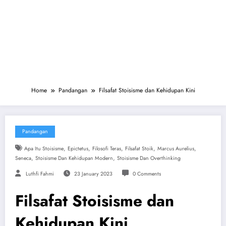
Home
Pandangan
Filsafat Stoisisme dan Kehidupan Kini
Pandangan
,
,
,
,
,
Apa Itu Stoisisme
Epictetus
Filosofi Teras
Filsafat Stoik
Marcus Aurelius
,
,
Seneca
Stoisisme Dan Kehidupan Modern
Stoisisme Dan Overthinking
Luthfi Fahmi
23 January 2023
0 Comments
Filsafat Stoisisme dan
Kehidupan Kini