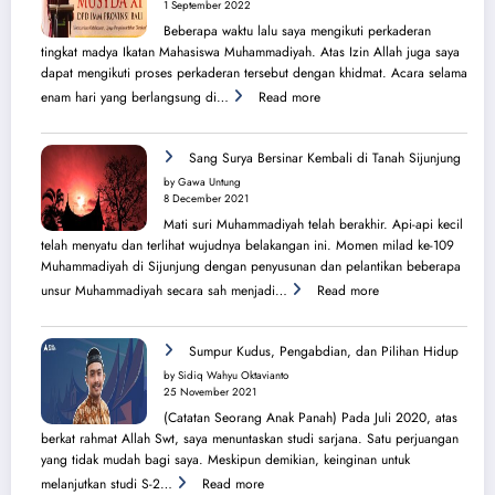
PK
1 September 2022
IMM
Beberapa waktu lalu saya mengikuti perkaderan
Ahmad
tingkat madya Ikatan Mahasiswa Muhammadiyah. Atas Izin Allah juga saya
Yani
dapat mengikuti proses perkaderan tersebut dengan khidmat. Acara selama
:
enam hari yang berlangsung di…
Read more
Secercah
Cahaya
Sang
Sang Surya Bersinar Kembali di Tanah Sijunjung
Surya
by Gawa Untung
dari
8 December 2021
Balik
Mati suri Muhammadiyah telah berakhir. Api-api kecil
Pura
telah menyatu dan terlihat wujudnya belakangan ini. Momen milad ke-109
Muhammadiyah di Sijunjung dengan penyusunan dan pelantikan beberapa
:
unsur Muhammadiyah secara sah menjadi…
Read more
Sang
Surya
Bersinar
Sumpur Kudus, Pengabdian, dan Pilihan Hidup
Kembali
by Sidiq Wahyu Oktavianto
di
25 November 2021
Tanah
(Catatan Seorang Anak Panah) Pada Juli 2020, atas
Sijunjung
berkat rahmat Allah Swt, saya menuntaskan studi sarjana. Satu perjuangan
yang tidak mudah bagi saya. Meskipun demikian, keinginan untuk
:
melanjutkan studi S-2…
Read more