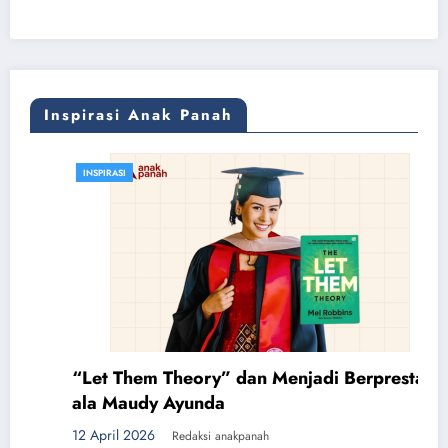
Sumpur
Kudus,
Pengabdian,
dan
Pilihan
Hidup
Inspirasi Anak Panah
INSPIRASI
“Let Them Theory” dan Menjadi Berprestasi
ala Maudy Ayunda
12 April 2026
Redaksi anakpanah