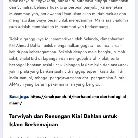
tidak hanya di Yogyakarta, bahkan di Surabaya hingga Kalimantan
dan Sumatra. Belanda tidak bisa berbuat banyak. Jika menekan
Muhammadiyah, perlawanan Umat Islam akan mudah meluas dan
menghabiskan biaya besar untuk meredamnya. Maka saatu-satunya
cara adalah membiarkan Muhammadiyah berkembang.
Tidak diganggunya Muhammadiyah oleh Belanda, dimanfaatkan
KH Ahmad Dahlan untuk mengamalkan gagasan pembaharuan
kehidupan keberagamaan. Sekolah dengan meja bangku, rumah
sakit, Shalat Eid di lapangan dan mengubah arah kiblat, serta
berbagai bantuan sosial untuk kalangan fakir miskin dan anak-anak
yatim piatu yang bahkan saat itu dianggap seperti kasta dailit di
India saat ini, sebagai pengejawantahan dari pengamalan Surah
Al-Maun yang berarti paket makanan yang bergizi.
Baca juga:
https://anakpanah.id/marhaenisme-dan-teologi-al-
maun/
Tarwiyah dan Renungan Kiai Dahlan untuk
Islam Berkemajuan