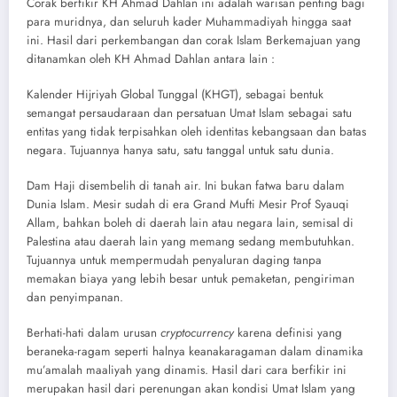
Corak berfikir KH Ahmad Dahlan ini adalah warisan penting bagi
para muridnya, dan seluruh kader Muhammadiyah hingga saat
ini. Hasil dari perkembangan dan corak Islam Berkemajuan yang
ditanamkan oleh KH Ahmad Dahlan antara lain :
Kalender Hijriyah Global Tunggal (KHGT), sebagai bentuk
semangat persaudaraan dan persatuan Umat Islam sebagai satu
entitas yang tidak terpisahkan oleh identitas kebangsaan dan batas
negara. Tujuannya hanya satu, satu tanggal untuk satu dunia.
Dam Haji disembelih di tanah air. Ini bukan fatwa baru dalam
Dunia Islam. Mesir sudah di era Grand Mufti Mesir Prof Syauqi
Allam, bahkan boleh di daerah lain atau negara lain, semisal di
Palestina atau daerah lain yang memang sedang membutuhkan.
Tujuannya untuk mempermudah penyaluran daging tanpa
memakan biaya yang lebih besar untuk pemaketan, pengiriman
dan penyimpanan.
Berhati-hati dalam urusan
cryptocurrency
karena definisi yang
beraneka-ragam seperti halnya keanakaragaman dalam dinamika
mu’amalah maaliyah yang dinamis. Hasil dari cara berfikir ini
merupakan hasil dari perenungan akan kondisi Umat Islam yang