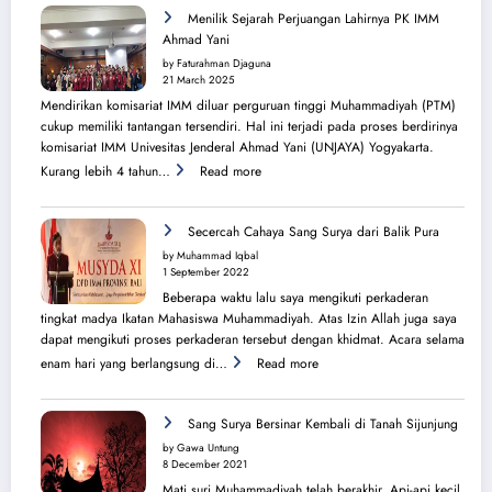
Syiarkan
Menilik Sejarah Perjuangan Lahirnya PK IMM
Islam
Ahmad Yani
di
by Faturahman Djaguna
Kota
21 March 2025
Melbourne
Mendirikan komisariat IMM diluar perguruan tinggi Muhammadiyah (PTM)
dan
cukup memiliki tantangan tersendiri. Hal ini terjadi pada proses berdirinya
Brisbane
komisariat IMM Univesitas Jenderal Ahmad Yani (UNJAYA) Yogyakarta.
:
Kurang lebih 4 tahun…
Read more
Menilik
Sejarah
Perjuangan
Secercah Cahaya Sang Surya dari Balik Pura
Lahirnya
by Muhammad Iqbal
PK
1 September 2022
IMM
Beberapa waktu lalu saya mengikuti perkaderan
Ahmad
tingkat madya Ikatan Mahasiswa Muhammadiyah. Atas Izin Allah juga saya
Yani
dapat mengikuti proses perkaderan tersebut dengan khidmat. Acara selama
:
enam hari yang berlangsung di…
Read more
Secercah
Cahaya
Sang
Sang Surya Bersinar Kembali di Tanah Sijunjung
Surya
by Gawa Untung
dari
8 December 2021
Balik
Mati suri Muhammadiyah telah berakhir. Api-api kecil