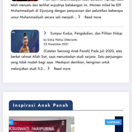
Pura
telah menyatu dan terlihat wujudnya belakangan ini. Momen milad ke-109
Muhammadiyah di Sijunjung dengan penyusunan dan pelantikan beberapa
:
unsur Muhammadiyah secara sah menjadi…
Read more
Sang
Surya
Bersinar
Sumpur Kudus, Pengabdian, dan Pilihan Hidup
Kembali
by Sidiq Wahyu Oktavianto
di
25 November 2021
Tanah
(Catatan Seorang Anak Panah) Pada Juli 2020, atas
Sijunjung
berkat rahmat Allah Swt, saya menuntaskan studi sarjana. Satu perjuangan
yang tidak mudah bagi saya. Meskipun demikian, keinginan untuk
:
melanjutkan studi S-2…
Read more
Sumpur
Kudus,
Pengabdian,
dan
Pilihan
Hidup
Inspirasi Anak Panah
INSPIRASI