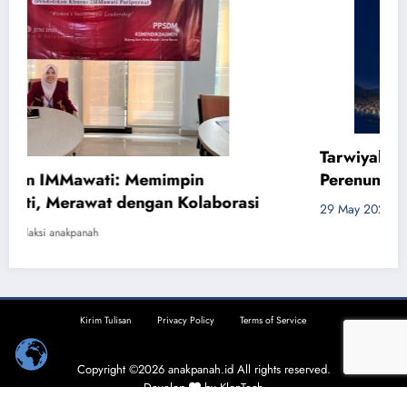
Tarwiyah dan Muhammadiyah: Lahirnya
Perenungan Kiai Dahlan
29 May 2026
Mush’ab Muqoddas Eka Purnomo, Lc.
Kirim Tulisan
Privacy Policy
Terms of Service
Copyright ©2026
anakpanah.id
All rights reserved.
Develop
by
KlonTech