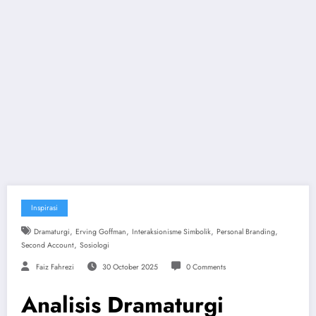
Inspirasi
,
,
,
,
Dramaturgi
Erving Goffman
Interaksionisme Simbolik
Personal Branding
,
Second Account
Sosiologi
Faiz Fahrezi
30 October 2025
0 Comments
Analisis Dramaturgi