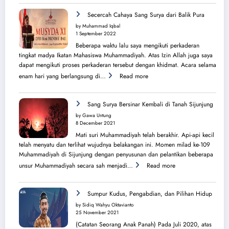
Sejarah
Perjuangan
Secercah Cahaya Sang Surya dari Balik Pura
Lahirnya
by Muhammad Iqbal
PK
1 September 2022
IMM
Beberapa waktu lalu saya mengikuti perkaderan
Ahmad
tingkat madya Ikatan Mahasiswa Muhammadiyah. Atas Izin Allah juga saya
Yani
dapat mengikuti proses perkaderan tersebut dengan khidmat. Acara selama
:
enam hari yang berlangsung di…
Read more
Secercah
Cahaya
Sang
Sang Surya Bersinar Kembali di Tanah Sijunjung
Surya
by Gawa Untung
dari
8 December 2021
Balik
Mati suri Muhammadiyah telah berakhir. Api-api kecil
Pura
telah menyatu dan terlihat wujudnya belakangan ini. Momen milad ke-109
Muhammadiyah di Sijunjung dengan penyusunan dan pelantikan beberapa
:
unsur Muhammadiyah secara sah menjadi…
Read more
Sang
Surya
Bersinar
Sumpur Kudus, Pengabdian, dan Pilihan Hidup
Kembali
by Sidiq Wahyu Oktavianto
di
25 November 2021
Tanah
(Catatan Seorang Anak Panah) Pada Juli 2020, atas