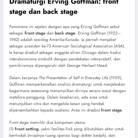
Dramaturgi Erving Goffman: front
stage dan back stage
Fenomena ini sejalan dengan apa yang Erving Goffman sebut
sebagai
front stage
dan
back stage
. Erving Goffman (1922–
1982) adalah sosiolog Amerika-Kanada. Ia pernah menjabat
sebagai presiden ke-73 American Sociological Association (ASA).
Ia kerap disebut sebagai anggota aliran Chicago dalam tradisi
interaksionisme simbolik dengan pendekatan interpretatif, dan
pemikirannya dipengaruhi oleh George Herbert Mead.
Dalam karyanya
The Presentation of Self in Everyday Life
(1959),
Goffman memperkenalkan analisis dramaturgi untuk menjelaskan
bagaimana seseorang menampilkan dirinya secara sosial dengan
metafora panggung. Dalam keseharian, ada area untuk
menunjukkan citra dan mengelola kesan yang hendak
dipersembahkan kepada audiens. Area ini disebut
front stage
.
Front stage memiliki dua komponen utama:
(1)
front setting
, yakni fasilitas fisik yang dibutuhkan aktor untuk
bertindak (misalnya ruang operasi bagi dokter bedah), dan