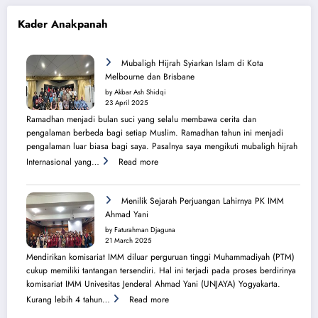
Kader Anakpanah
Mubaligh Hijrah Syiarkan Islam di Kota
Melbourne dan Brisbane
by Akbar Ash Shidqi
23 April 2025
Ramadhan menjadi bulan suci yang selalu membawa cerita dan
pengalaman berbeda bagi setiap Muslim. Ramadhan tahun ini menjadi
pengalaman luar biasa bagi saya. Pasalnya saya mengikuti mubaligh hijrah
:
Internasional yang…
Read more
Mubaligh
Hijrah
Syiarkan
Menilik Sejarah Perjuangan Lahirnya PK IMM
Islam
Ahmad Yani
di
by Faturahman Djaguna
Kota
21 March 2025
Melbourne
Mendirikan komisariat IMM diluar perguruan tinggi Muhammadiyah (PTM)
dan
cukup memiliki tantangan tersendiri. Hal ini terjadi pada proses berdirinya
Brisbane
komisariat IMM Univesitas Jenderal Ahmad Yani (UNJAYA) Yogyakarta.
:
Kurang lebih 4 tahun…
Read more
Menilik