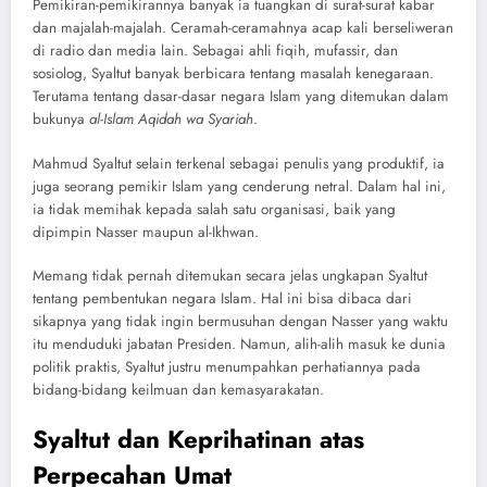
Pemikiran-pemikirannya banyak ia tuangkan di surat-surat kabar
dan majalah-majalah. Ceramah-ceramahnya acap kali berseliweran
di radio dan media lain. Sebagai ahli fiqih, mufassir, dan
sosiolog, Syaltut banyak berbicara tentang masalah kenegaraan.
Terutama tentang dasar-dasar negara Islam yang ditemukan dalam
bukunya
al-Islam Aqidah wa Syariah
.
Mahmud Syaltut selain terkenal sebagai penulis yang produktif, ia
juga seorang pemikir Islam yang cenderung netral. Dalam hal ini,
ia tidak memihak kepada salah satu organisasi, baik yang
dipimpin Nasser maupun al-Ikhwan.
Memang tidak pernah ditemukan secara jelas ungkapan Syaltut
tentang pembentukan negara Islam. Hal ini bisa dibaca dari
sikapnya yang tidak ingin bermusuhan dengan Nasser yang waktu
itu menduduki jabatan Presiden. Namun, alih-alih masuk ke dunia
politik praktis, Syaltut justru menumpahkan perhatiannya pada
bidang-bidang keilmuan dan kemasyarakatan.
Syaltut dan Keprihatinan atas
Perpecahan Umat