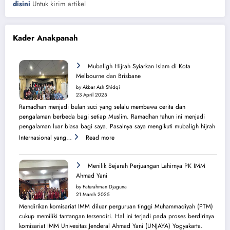
disini
Untuk kirim artikel
Kader Anakpanah
Mubaligh Hijrah Syiarkan Islam di Kota
Melbourne dan Brisbane
by Akbar Ash Shidqi
23 April 2025
Ramadhan menjadi bulan suci yang selalu membawa cerita dan
pengalaman berbeda bagi setiap Muslim. Ramadhan tahun ini menjadi
pengalaman luar biasa bagi saya. Pasalnya saya mengikuti mubaligh hijrah
:
Internasional yang…
Read more
Mubaligh
Hijrah
Syiarkan
Menilik Sejarah Perjuangan Lahirnya PK IMM
Islam
Ahmad Yani
di
by Faturahman Djaguna
Kota
21 March 2025
Melbourne
Mendirikan komisariat IMM diluar perguruan tinggi Muhammadiyah (PTM)
dan
cukup memiliki tantangan tersendiri. Hal ini terjadi pada proses berdirinya
Brisbane
komisariat IMM Univesitas Jenderal Ahmad Yani (UNJAYA) Yogyakarta.