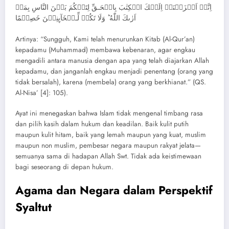
اِنَّاۤ اَنۡزَلۡنَاۤ اِلَيۡكَ الۡكِتٰبَ بِالۡحَـقِّ لِتَحۡكُمَ بَيۡنَ النَّاسِ بِمَاۤ
اَرٰٮكَ اللّٰهُ‌ ؕ وَلَا تَكُنۡ لِّـلۡخَآٮِٕنِيۡنَ خَصِيۡمًا
Artinya: “Sungguh, Kami telah menurunkan Kitab (Al-Qur’an)
kepadamu (Muhammad) membawa kebenaran, agar engkau
mengadili antara manusia dengan apa yang telah diajarkan Allah
kepadamu, dan janganlah engkau menjadi penentang (orang yang
tidak bersalah), karena (membela) orang yang berkhianat.” (QS.
Al-Nisa’ [4]: 105).
Ayat ini menegaskan bahwa Islam tidak mengenal timbang rasa
dan pilih kasih dalam hukum dan keadilan. Baik kulit putih
maupun kulit hitam, baik yang lemah maupun yang kuat, muslim
maupun non muslim, pembesar negara maupun rakyat jelata—
semuanya sama di hadapan Allah Swt. Tidak ada keistimewaan
bagi seseorang di depan hukum.
Agama dan Negara dalam Perspektif
Syaltut