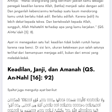
Artinya: “Wahai orang-orang yang beriman! Jadilah kamu sebagai
penegak keadilan karena Allah, (ketika) menjadi saksi dengan adil.
Dan janganlah kebencianmu terhadap suatu kaum mendorong
kamu untuk berlaku tidak adil. Berlaku adillah. Karena (adil) itu
lebih dekat kepada takwa. Dan bertakwalah kepada Allah,
sungguh, Allah Mahateliti terhadap apa yang kamu kerjakan.” (QS.
Al-Ma’idah [5]: 8).
Ayat ini menegaskan satu hal: keadilan tidak boleh runtuh hanya
karena rasa benci. Di sisi lain, ukuran ketakwaan pun salah satunya
terlihat dari kemampuan menjaga adil, bukan dari emosi yang
meledak-ledak.
Keadilan, Janji, dan Amanah (QS.
An-Nahl [16]: 92)
Syaltut juga mengutip ayat berikut:
وَلَا تَكُوۡنُوۡا كَالَّتِىۡ نَقَضَتۡ غَزۡلَهَا مِنۡۢ بَعۡدِ قُوَّةٍ اَنۡكَاثًا ؕ تَتَّخِذُوۡنَ
اَيۡمَانَكُمۡ دَخَلًاۢ بَيۡنَكُمۡ اَنۡ تَكُوۡنَ اُمَّةٌ هِىَ اَرۡبٰى مِنۡ اُمَّةٍ‌ ؕ
اِنَّمَا يَبۡلُوۡكُمُ اللّٰهُ بِهٖ ‌ؕ وَلَيُبَيِّنَنَّ لَـكُمۡ يَوۡمَ الۡقِيٰمَةِ مَا كُنۡـتُمۡ