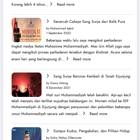
:
Kurang lebih 4 tahun…
Read more
Menilik
Sejarah
Perjuangan
Secercah Cahaya Sang Surya dari Balik Pura
Lahirnya
by Muhammad Iqbal
PK
1 September 2022
IMM
Beberapa waktu lalu saya mengikuti perkaderan
Ahmad
tingkat madya Ikatan Mahasiswa Muhammadiyah. Atas Izin Allah juga saya
Yani
dapat mengikuti proses perkaderan tersebut dengan khidmat. Acara selama
:
enam hari yang berlangsung di…
Read more
Secercah
Cahaya
Sang
Sang Surya Bersinar Kembali di Tanah Sijunjung
Surya
by Gawa Untung
dari
8 December 2021
Balik
Mati suri Muhammadiyah telah berakhir. Api-api kecil
Pura
telah menyatu dan terlihat wujudnya belakangan ini. Momen milad ke-109
Muhammadiyah di Sijunjung dengan penyusunan dan pelantikan beberapa
:
unsur Muhammadiyah secara sah menjadi…
Read more
Sang
Surya
Bersinar
Sumpur Kudus, Pengabdian, dan Pilihan Hidup
Kembali
by Sidiq Wahyu Oktavianto