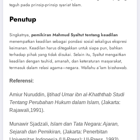
teguh pada prinsip-prinsip syariat Islam.
Penutup
Singkatnya,
pemikiran Mahmud Syaltut tentang keadilan
menempatkan keadilan sebagai pondasi sosial sekaligus ekspresi
keimanan. Keadilan harus ditegakkan untuk siapa pun, bahkan
terhadap pihak yang tidak disukai. Selain itu, Syaltut mengaitkan
keadilan dengan tauhid, amanah, dan keteraturan masyarakat,
termasuk dalam relasi agama–negara. Wallahu a’lam bisshawab.
Referensi:
Amiur Nuruddin,
Ijtihad Umar ibn al-Khaththab Studi
Tentang Perubahan Hukum dalam Islam,
(Jakarta:
Rajawali,1991).
Munawir Sjadzali,
Islam dan Tata Negara: Ajaran,
Sejarah dan Pemikiran,
(Jakarta: Penerbitan
Universitas Indonesia (UI-Press): UI-Press, 1993).