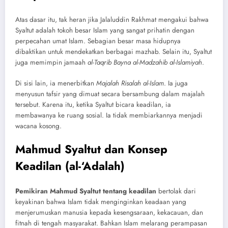
Atas dasar itu, tak heran jika Jalaluddin Rakhmat mengakui bahwa
Syaltut adalah tokoh besar Islam yang sangat prihatin dengan
perpecahan umat Islam. Sebagian besar masa hidupnya
dibaktikan untuk mendekatkan berbagai mazhab. Selain itu, Syaltut
juga memimpin jamaah
al-Taqrib Bayna al-Madzahib al-Islamiyah
.
Di sisi lain, ia menerbitkan
Majalah Risalah al-Islam
. Ia juga
menyusun tafsir yang dimuat secara bersambung dalam majalah
tersebut. Karena itu, ketika Syaltut bicara keadilan, ia
membawanya ke ruang sosial. Ia tidak membiarkannya menjadi
wacana kosong.
Mahmud Syaltut dan Konsep
Keadilan (al-‘Adalah)
Pemikiran Mahmud Syaltut tentang keadilan
bertolak dari
keyakinan bahwa Islam tidak menginginkan keadaan yang
menjerumuskan manusia kepada kesengsaraan, kekacauan, dan
fitnah di tengah masyarakat. Bahkan Islam melarang perampasan