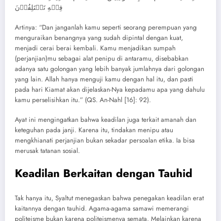
فِيۡهِ تَخۡتَلِفُوۡنَ
Artinya: “Dan janganlah kamu seperti seorang perempuan yang
menguraikan benangnya yang sudah dipintal dengan kuat,
menjadi cerai berai kembali. Kamu menjadikan sumpah
(perjanjian)mu sebagai alat penipu di antaramu, disebabkan
adanya satu golongan yang lebih banyak jumlahnya dari golongan
yang lain. Allah hanya menguji kamu dengan hal itu, dan pasti
pada hari Kiamat akan dijelaskan-Nya kepadamu apa yang dahulu
kamu perselisihkan itu.” (QS. An-Nahl [16]: 92).
Ayat ini mengingatkan bahwa keadilan juga terkait amanah dan
keteguhan pada janji. Karena itu, tindakan menipu atau
mengkhianati perjanjian bukan sekadar persoalan etika. Ia bisa
merusak tatanan sosial.
Keadilan Berkaitan dengan Tauhid
Tak hanya itu, Syaltut menegaskan bahwa penegakan keadilan erat
kaitannya dengan tauhid. Agama-agama samawi memerangi
politeisme bukan karena politeismenya semata. Melainkan karena