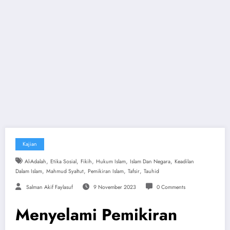
Kajian
,
,
,
,
,
Al-Adalah
Etika Sosial
Fikih
Hukum Islam
Islam Dan Negara
Keadilan
,
,
,
,
Dalam Islam
Mahmud Syaltut
Pemikiran Islam
Tafsir
Tauhid
Salman Akif Faylasuf
9 November 2023
0 Comments
Menyelami Pemikiran