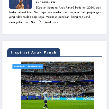
di
25 November 2021
Tanah
(Catatan Seorang Anak Panah) Pada Juli 2020, atas
Sijunjung
berkat rahmat Allah Swt, saya menuntaskan studi sarjana. Satu perjuangan
yang tidak mudah bagi saya. Meskipun demikian, keinginan untuk
:
melanjutkan studi S-2…
Read more
Sumpur
Kudus,
Pengabdian,
dan
Pilihan
Hidup
Inspirasi Anak Panah
INSPIRASI
PANDANGAN