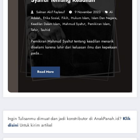
Salman Akif Faylasuf
9 November 2023
Al-
,
,
,
,
,
Adalah
Etika Sosial
Fikih
Hukum Islam
Islam Dan Negara
,
,
,
Keadilan Dalam Islam
Mahmud Syaltut
Pemikiran Islam
,
Tafsir
Tauhid
Pemikiran Mahmud Syaltut tentang keadilan menarik
diselami karena lahir dari keluasan ilmu dan kepekaan
pada…
Read More
Ingin Tulisanmu dimuat dan jadi konstributor di AnakPanah.id?
Klik
disini
Untuk kirim artikel