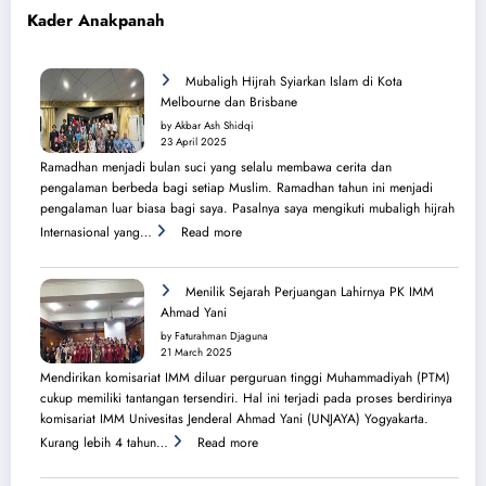
Kader Anakpanah
Mubaligh Hijrah Syiarkan Islam di Kota
Melbourne dan Brisbane
by Akbar Ash Shidqi
23 April 2025
Ramadhan menjadi bulan suci yang selalu membawa cerita dan
pengalaman berbeda bagi setiap Muslim. Ramadhan tahun ini menjadi
pengalaman luar biasa bagi saya. Pasalnya saya mengikuti mubaligh hijrah
:
Internasional yang…
Read more
Mubaligh
Hijrah
Syiarkan
Menilik Sejarah Perjuangan Lahirnya PK IMM
Islam
Ahmad Yani
di
by Faturahman Djaguna
Kota
21 March 2025
Melbourne
Mendirikan komisariat IMM diluar perguruan tinggi Muhammadiyah (PTM)
dan
cukup memiliki tantangan tersendiri. Hal ini terjadi pada proses berdirinya
Brisbane
komisariat IMM Univesitas Jenderal Ahmad Yani (UNJAYA) Yogyakarta.
:
Kurang lebih 4 tahun…
Read more
Menilik
Sejarah