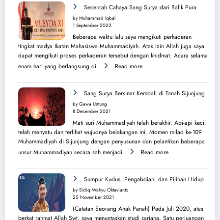
Perjuangan
Secercah Cahaya Sang Surya dari Balik Pura
Lahirnya
by Muhammad Iqbal
PK
1 September 2022
IMM
Beberapa waktu lalu saya mengikuti perkaderan
Ahmad
tingkat madya Ikatan Mahasiswa Muhammadiyah. Atas Izin Allah juga saya
Yani
dapat mengikuti proses perkaderan tersebut dengan khidmat. Acara selama
:
enam hari yang berlangsung di…
Read more
Secercah
Cahaya
Sang
Sang Surya Bersinar Kembali di Tanah Sijunjung
Surya
by Gawa Untung
dari
8 December 2021
Balik
Mati suri Muhammadiyah telah berakhir. Api-api kecil
Pura
telah menyatu dan terlihat wujudnya belakangan ini. Momen milad ke-109
Muhammadiyah di Sijunjung dengan penyusunan dan pelantikan beberapa
:
unsur Muhammadiyah secara sah menjadi…
Read more
Sang
Surya
Bersinar
Sumpur Kudus, Pengabdian, dan Pilihan Hidup
Kembali
by Sidiq Wahyu Oktavianto
di
25 November 2021
Tanah
(Catatan Seorang Anak Panah) Pada Juli 2020, atas
Sijunjung
berkat rahmat Allah Swt, saya menuntaskan studi sarjana. Satu perjuangan