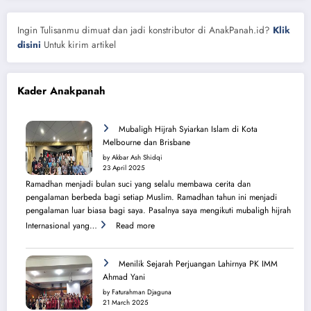
Ingin Tulisanmu dimuat dan jadi konstributor di AnakPanah.id?
Klik
disini
Untuk kirim artikel
Kader Anakpanah
Mubaligh Hijrah Syiarkan Islam di Kota
Melbourne dan Brisbane
by Akbar Ash Shidqi
23 April 2025
Ramadhan menjadi bulan suci yang selalu membawa cerita dan
pengalaman berbeda bagi setiap Muslim. Ramadhan tahun ini menjadi
pengalaman luar biasa bagi saya. Pasalnya saya mengikuti mubaligh hijrah
:
Internasional yang…
Read more
Mubaligh
Hijrah
Syiarkan
Menilik Sejarah Perjuangan Lahirnya PK IMM
Islam
Ahmad Yani
di
by Faturahman Djaguna
Kota
21 March 2025