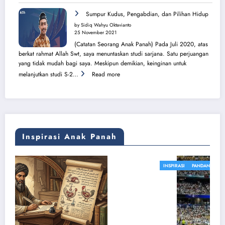
Surya
Bersinar
Sumpur Kudus, Pengabdian, dan Pilihan Hidup
Kembali
by Sidiq Wahyu Oktavianto
di
25 November 2021
Tanah
(Catatan Seorang Anak Panah) Pada Juli 2020, atas
Sijunjung
berkat rahmat Allah Swt, saya menuntaskan studi sarjana. Satu perjuangan
yang tidak mudah bagi saya. Meskipun demikian, keinginan untuk
:
melanjutkan studi S-2…
Read more
Sumpur
Kudus,
Pengabdian,
dan
Pilihan
Hidup
Inspirasi Anak Panah
INSPIRASI
PANDANGAN