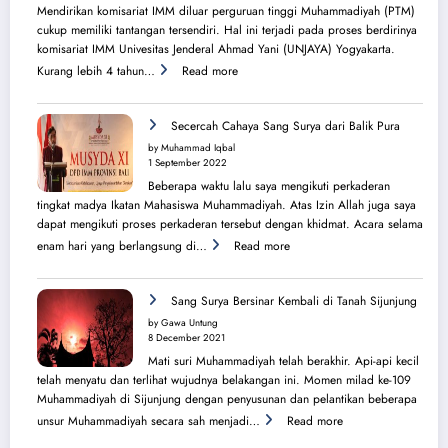
Melbourne
Mendirikan komisariat IMM diluar perguruan tinggi Muhammadiyah (PTM)
dan
cukup memiliki tantangan tersendiri. Hal ini terjadi pada proses berdirinya
Brisbane
komisariat IMM Univesitas Jenderal Ahmad Yani (UNJAYA) Yogyakarta.
:
Kurang lebih 4 tahun…
Read more
Menilik
Sejarah
Perjuangan
Secercah Cahaya Sang Surya dari Balik Pura
Lahirnya
by Muhammad Iqbal
PK
1 September 2022
IMM
Beberapa waktu lalu saya mengikuti perkaderan
Ahmad
tingkat madya Ikatan Mahasiswa Muhammadiyah. Atas Izin Allah juga saya
Yani
dapat mengikuti proses perkaderan tersebut dengan khidmat. Acara selama
:
enam hari yang berlangsung di…
Read more
Secercah
Cahaya
Sang
Sang Surya Bersinar Kembali di Tanah Sijunjung
Surya
by Gawa Untung
dari
8 December 2021
Balik
Mati suri Muhammadiyah telah berakhir. Api-api kecil
Pura
telah menyatu dan terlihat wujudnya belakangan ini. Momen milad ke-109
Muhammadiyah di Sijunjung dengan penyusunan dan pelantikan beberapa
:
unsur Muhammadiyah secara sah menjadi…
Read more
Sang