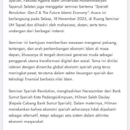
Syariah, Fakultas Agama Islam Universitas Muhammadiyah
Tapanuli Selatan juga menggelar seminar bertema
“Syariah
Revolution: Gen-Z & The Future Islamic Economy”.
Acara ini
berlangsung pada Selasa, 18 November 2025, di Ruang Seminar
UM Tapsel dan dihadiri oleh mahasiswa, dosen, serta tamu
undangan dari berbagai instansi.
Seminar ini bertujuan memberikan wawasan mengenai peluang,
tantangan, dan arah perkembangan ekonomi Islam di masa
depan, khususnya di tengah dominasi generasi muda sebagai
penggerak utama transformasi digital dan sosial. Tema ini dinilai
relevan dengan dinamika global ekonomi syariah yang terus
meningkat pesat, terutama dalam sektor keuangan syariah dan
teknologi finansial berbasis nilai Islam.
Seminar Syariah Revolution, menghadirkan Narasumber dari Bank
Sumut Syariah Kota Padangsidimpuan, Hilman Saleh Daulay
(Kepala Cabang Bank Sumut Syariah). Dalam materinya, Hilman
menekankan bahwa ekonomi syariah seharusnya tidak dipahami
sebagai alternatif, tetapi sebagai satu sistem dalam aktivitas
ekonomi masyarakat.