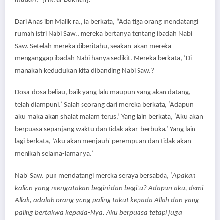
mudah
,” [HR. al-Bukhari].
Dari Anas ibn Malik ra., ia berkata, “Ada tiga orang mendatangi
rumah istri Nabi Saw., mereka bertanya tentang ibadah Nabi
Saw. Setelah mereka diberitahu, seakan-akan mereka
menganggap ibadah Nabi hanya sedikit. Mereka berkata, ‘Di
manakah kedudukan kita dibanding Nabi Saw.?
Dosa-dosa beliau, baik yang lalu maupun yang akan datang,
telah diampuni.’ Salah seorang dari mereka berkata, ‘Adapun
aku maka akan shalat malam terus.’ Yang lain berkata, ‘Aku akan
berpuasa sepanjang waktu dan tidak akan berbuka.’ Yang lain
lagi berkata, ‘Aku akan menjauhi perempuan dan tidak akan
menikah selama-lamanya.’
Nabi Saw. pun mendatangi mereka seraya bersabda, ‘
Apakah
kalian yang mengatakan
begini
dan
begitu
? Adapun aku
,
demi
Allah
,
adalah orang yang paling takut kepada Allah dan yang
paling bertakwa kepada-Nya. Aku berpuasa tetapi juga