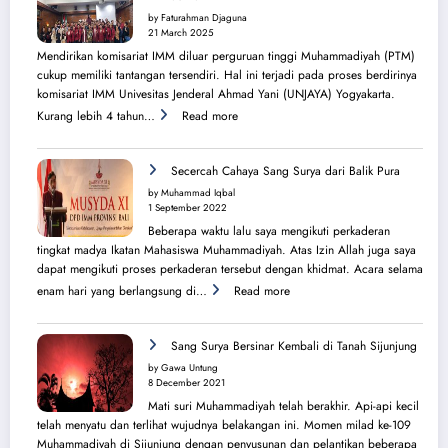
di
by Faturahman Djaguna
Kota
21 March 2025
Melbourne
Mendirikan komisariat IMM diluar perguruan tinggi Muhammadiyah (PTM)
dan
cukup memiliki tantangan tersendiri. Hal ini terjadi pada proses berdirinya
Brisbane
komisariat IMM Univesitas Jenderal Ahmad Yani (UNJAYA) Yogyakarta.
:
Kurang lebih 4 tahun…
Read more
Menilik
Sejarah
Perjuangan
Secercah Cahaya Sang Surya dari Balik Pura
Lahirnya
by Muhammad Iqbal
PK
1 September 2022
IMM
Beberapa waktu lalu saya mengikuti perkaderan
Ahmad
tingkat madya Ikatan Mahasiswa Muhammadiyah. Atas Izin Allah juga saya
Yani
dapat mengikuti proses perkaderan tersebut dengan khidmat. Acara selama
:
enam hari yang berlangsung di…
Read more
Secercah
Cahaya
Sang
Sang Surya Bersinar Kembali di Tanah Sijunjung
Surya
by Gawa Untung
dari
8 December 2021
Balik
Mati suri Muhammadiyah telah berakhir. Api-api kecil
Pura
telah menyatu dan terlihat wujudnya belakangan ini. Momen milad ke-109
Muhammadiyah di Sijunjung dengan penyusunan dan pelantikan beberapa