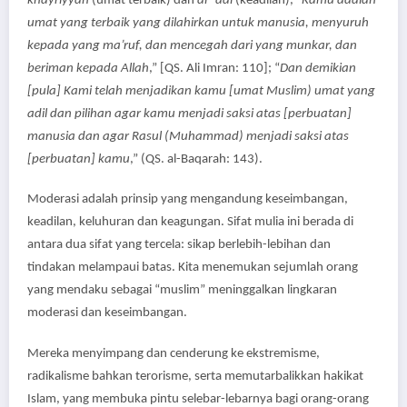
khayrîyyah
(umat terbaik) dan
al-‘adl
(keadilan), “
Kamu adalah
umat yang terbaik yang dilahirkan untuk manusia, menyuruh
kepada yang ma’ruf, dan mencegah dari yang munkar, dan
beriman kepada Allah
,” [QS. Ali Imran: 110]; “
Dan demikian
[pula] Kami telah menjadikan kamu [umat Muslim) umat yang
adil dan pilihan agar kamu menjadi saksi atas [perbuatan]
manusia dan agar Rasul (Muhammad) menjadi saksi atas
[perbuatan] kamu
,” (QS. al-Baqarah: 143).
Moderasi adalah prinsip yang mengandung keseimbangan,
keadilan, keluhuran dan keagungan. Sifat mulia ini berada di
antara dua sifat yang tercela: sikap berlebih-lebihan dan
tindakan melampaui batas. Kita menemukan sejumlah orang
yang mendaku sebagai “muslim” meninggalkan lingkaran
moderasi dan keseimbangan.
Mereka menyimpang dan cenderung ke ekstremisme,
radikalisme bahkan terorisme, serta memutarbalikkan hakikat
Islam, yang membuka pintu selebar-lebarnya bagi orang-orang