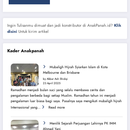
Ingin Tulisanmu dimuat dan jadi konstributor di AnakPanah.id?
Klik
disini
Untuk kirim artikel
Kader Anakpanah
Mubaligh Hijrah Syiarkan Islam di Kota
Melbourne dan Brisbane
by Akbar Ash Shidqi
23 April 2025
Ramadhan menjadi bulan suci yang selalu membawa cerita dan
pengalaman berbeda bagi setiap Muslim. Ramadhan tahun ini menjadi
pengalaman luar biasa bagi saya. Pasalnya saya mengikuti mubaligh hijrah
:
Internasional yang…
Read more
Mubaligh
Hijrah
Syiarkan
Menilik Sejarah Perjuangan Lahirnya PK IMM
Islam
Ahmad Yani