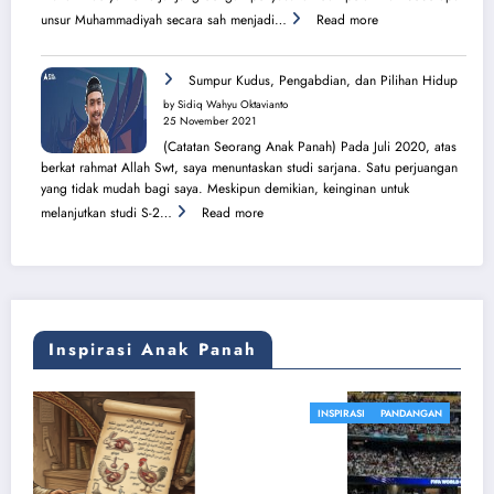
:
unsur Muhammadiyah secara sah menjadi…
Read more
Sang
Surya
Bersinar
Sumpur Kudus, Pengabdian, dan Pilihan Hidup
Kembali
by Sidiq Wahyu Oktavianto
di
25 November 2021
Tanah
(Catatan Seorang Anak Panah) Pada Juli 2020, atas
Sijunjung
berkat rahmat Allah Swt, saya menuntaskan studi sarjana. Satu perjuangan
yang tidak mudah bagi saya. Meskipun demikian, keinginan untuk
:
melanjutkan studi S-2…
Read more
Sumpur
Kudus,
Pengabdian,
dan
Pilihan
Hidup
Inspirasi Anak Panah
INSPIRASI
PANDANGAN