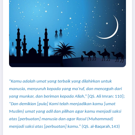
“
Kamu adalah umat yang terbaik yang dilahirkan untuk
manusia, menyuruh kepada yang ma’ruf, dan mencegah dari
yang munkar, dan beriman kepada Allah
,” [QS. Ali Imran: 110];
“
Dan demikian [pula] Kami telah menjadikan kamu [umat
Muslim) umat yang adil dan pilihan agar kamu menjadi saksi
atas [perbuatan] manusia dan agar Rasul (Muhammad)
menjadi saksi atas [perbuatan] kamu
.” (QS. al-Baqarah,143)