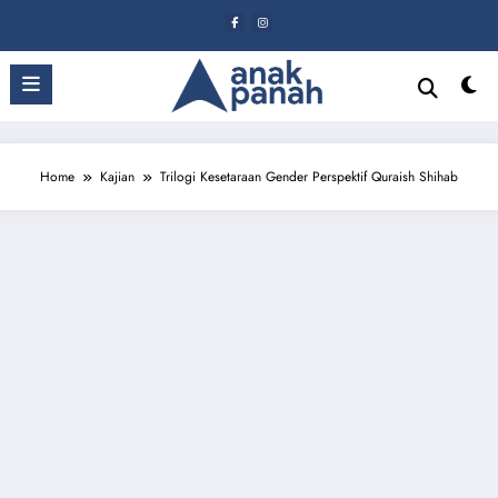
Skip
to
content
Home
Kajian
Trilogi Kesetaraan Gender Perspektif Quraish Shihab