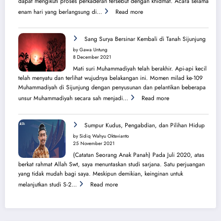
dapat mengikuti proses perkaderan tersebut dengan khidmat. Acara selama
:
enam hari yang berlangsung di…
Read more
Secercah
Cahaya
Sang
Sang Surya Bersinar Kembali di Tanah Sijunjung
Surya
by Gawa Untung
dari
8 December 2021
Balik
Mati suri Muhammadiyah telah berakhir. Api-api kecil
Pura
telah menyatu dan terlihat wujudnya belakangan ini. Momen milad ke-109
Muhammadiyah di Sijunjung dengan penyusunan dan pelantikan beberapa
:
unsur Muhammadiyah secara sah menjadi…
Read more
Sang
Surya
Bersinar
Sumpur Kudus, Pengabdian, dan Pilihan Hidup
Kembali
by Sidiq Wahyu Oktavianto
di
25 November 2021
Tanah
(Catatan Seorang Anak Panah) Pada Juli 2020, atas
Sijunjung
berkat rahmat Allah Swt, saya menuntaskan studi sarjana. Satu perjuangan
yang tidak mudah bagi saya. Meskipun demikian, keinginan untuk
:
melanjutkan studi S-2…
Read more
Sumpur
Kudus,
Pengabdian,
dan