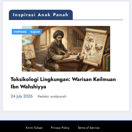
Pilihan
Hidup
Inspirasi Anak Panah
INSPIRASI
KAJIAN
Toksikologi Lingkungan: Warisan Keilmuan
Ibn Wahshiyya
24 July 2026
Redaksi anakpanah
Kirim Tulisan
Privacy Policy
Terms of Service