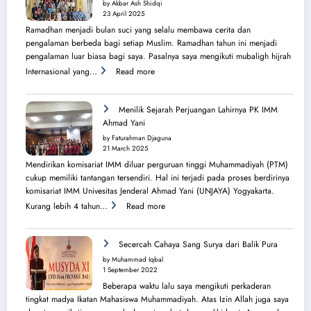
by Akbar Ash Shidqi
23 April 2025
Ramadhan menjadi bulan suci yang selalu membawa cerita dan
pengalaman berbeda bagi setiap Muslim. Ramadhan tahun ini menjadi
pengalaman luar biasa bagi saya. Pasalnya saya mengikuti mubaligh hijrah
:
Internasional yang…
Read more
Mubaligh
Hijrah
Syiarkan
Menilik Sejarah Perjuangan Lahirnya PK IMM
Islam
Ahmad Yani
di
by Faturahman Djaguna
Kota
21 March 2025
Melbourne
Mendirikan komisariat IMM diluar perguruan tinggi Muhammadiyah (PTM)
dan
cukup memiliki tantangan tersendiri. Hal ini terjadi pada proses berdirinya
Brisbane
komisariat IMM Univesitas Jenderal Ahmad Yani (UNJAYA) Yogyakarta.
:
Kurang lebih 4 tahun…
Read more
Menilik
Sejarah
Perjuangan
Secercah Cahaya Sang Surya dari Balik Pura
Lahirnya
by Muhammad Iqbal
PK
1 September 2022
IMM
Beberapa waktu lalu saya mengikuti perkaderan
Ahmad
tingkat madya Ikatan Mahasiswa Muhammadiyah. Atas Izin Allah juga saya
Yani