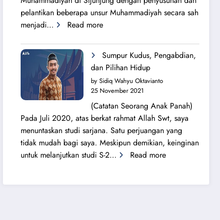
Muhammadiyah di Sijunjung dengan penyusunan dan
pelantikan beberapa unsur Muhammadiyah secara sah
:
menjadi…
Read more
Sang
Surya
Sumpur Kudus, Pengabdian,
Bersinar
dan Pilihan Hidup
Kembali
by Sidiq Wahyu Oktavianto
di
25 November 2021
Tanah
(Catatan Seorang Anak Panah)
Sijunjung
Pada Juli 2020, atas berkat rahmat Allah Swt, saya
menuntaskan studi sarjana. Satu perjuangan yang
tidak mudah bagi saya. Meskipun demikian, keinginan
:
untuk melanjutkan studi S-2…
Read more
Sumpur
Kudus,
Pengabdian,
dan
Pilihan