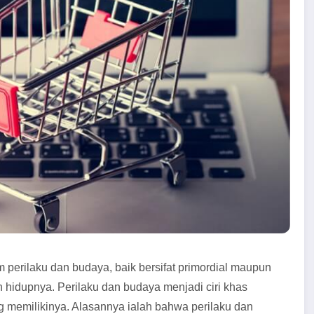
erilaku dan budaya, baik bersifat primordial maupun
 hidupnya. Perilaku dan budaya menjadi ciri khas
 memilikinya. Alasannya ialah bahwa perilaku dan