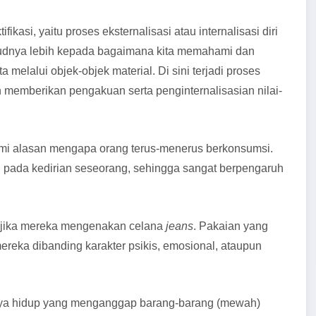
asi, yaitu proses eksternalisasi atau internalisasi diri
ksudnya lebih kepada bagaimana kita memahami dan
a melalui objek-objek material. Di sini terjadi proses
n memberikan pengakuan serta penginternalisasian nilai-
mi alasan mengapa orang terus-menerus berkonsumsi.
l pada kedirian seseorang, sehingga sangat berpengaruh
l” jika mereka mengenakan celana
jeans
. Pakaian yang
reka dibanding karakter psikis, emosional, ataupun
aya hidup yang menganggap barang-barang (mewah)