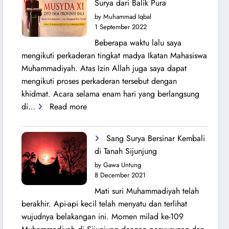
Surya dari Balik Pura
Lahirnya
by Muhammad Iqbal
PK
1 September 2022
IMM
Beberapa waktu lalu saya
Ahmad
mengikuti perkaderan tingkat madya Ikatan Mahasiswa
Yani
Muhammadiyah. Atas Izin Allah juga saya dapat
mengikuti proses perkaderan tersebut dengan
khidmat. Acara selama enam hari yang berlangsung
:
di…
Read more
Secercah
Cahaya
Sang Surya Bersinar Kembali
Sang
di Tanah Sijunjung
Surya
by Gawa Untung
dari
8 December 2021
Balik
Mati suri Muhammadiyah telah
Pura
berakhir. Api-api kecil telah menyatu dan terlihat
wujudnya belakangan ini. Momen milad ke-109