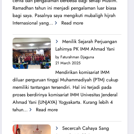
cerita dan pengalaman berbeda bagi setiap Muslim.
Ramadhan tahun ini menjadi pengalaman luar biasa
bagi saya. Pasalnya saya mengikuti mubaligh hijrah
:
Internasional yang…
Read more
Mubaligh
Hijrah
Menilik Sejarah Perjuangan
Syiarkan
Lahirnya PK IMM Ahmad Yani
Islam
by Faturahman Djaguna
di
21 March 2025
Kota
Mendirikan komisariat IMM
Melbourne
diluar perguruan tinggi Muhammadiyah (PTM) cukup
dan
memiliki tantangan tersendiri. Hal ini terjadi pada
Brisbane
proses berdirinya komisariat IMM Univesitas Jenderal
Ahmad Yani (UNJAYA) Yogyakarta. Kurang lebih 4
:
tahun…
Read more
Menilik
Sejarah
Secercah Cahaya Sang
Perjuangan