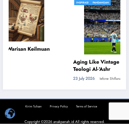
INSPIRASI
PANDANGAN
Aging Like Vintage Books: Lionel Messi dan
Teologi Al-‘Ashr
23 July 2026
Iefone Shiflana Habiba
Kirim Tulisan
Privacy Policy
Terms of Service
Copyright ©2026
anakpanah.id
All rights reserved.