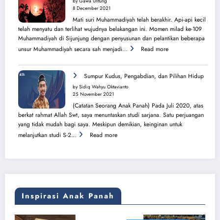
by Gawa Untung
dari
8 December 2021
Balik
Mati suri Muhammadiyah telah berakhir. Api-api kecil
Pura
telah menyatu dan terlihat wujudnya belakangan ini. Momen milad ke-109
Muhammadiyah di Sijunjung dengan penyusunan dan pelantikan beberapa
:
unsur Muhammadiyah secara sah menjadi…
Read more
Sang
Surya
Bersinar
Sumpur Kudus, Pengabdian, dan Pilihan Hidup
Kembali
by Sidiq Wahyu Oktavianto
di
25 November 2021
Tanah
(Catatan Seorang Anak Panah) Pada Juli 2020, atas
Sijunjung
berkat rahmat Allah Swt, saya menuntaskan studi sarjana. Satu perjuangan
yang tidak mudah bagi saya. Meskipun demikian, keinginan untuk
:
melanjutkan studi S-2…
Read more
Sumpur
Kudus,
Pengabdian,
dan
Pilihan
Hidup
Inspirasi Anak Panah