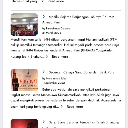
Internasional yang…
Read more
Mubaligh
Hijrah
Syiarkan
Menilik Sejarah Perjuangan Lahirnya PK IMM
Islam
Ahmad Yani
di
by Faturahman Djaguna
Kota
21 March 2025
Melbourne
Mendirikan komisariat IMM diluar perguruan tinggi Muhammadiyah (PTM)
dan
cukup memiliki tantangan tersendiri. Hal ini terjadi pada proses berdirinya
Brisbane
komisariat IMM Univesitas Jenderal Ahmad Yani (UNJAYA) Yogyakarta.
:
Kurang lebih 4 tahun…
Read more
Menilik
Sejarah
Perjuangan
Secercah Cahaya Sang Surya dari Balik Pura
Lahirnya
by Muhammad Iqbal
PK
1 September 2022
IMM
Beberapa waktu lalu saya mengikuti perkaderan
Ahmad
tingkat madya Ikatan Mahasiswa Muhammadiyah. Atas Izin Allah juga saya
Yani
dapat mengikuti proses perkaderan tersebut dengan khidmat. Acara selama
:
enam hari yang berlangsung di…
Read more
Secercah
Cahaya
Sang
Sang Surya Bersinar Kembali di Tanah Sijunjung
Surya