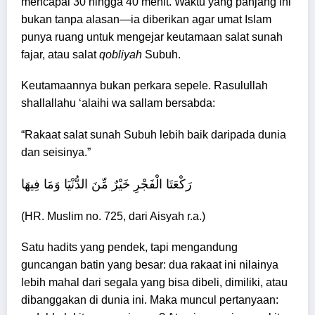
mencapai 30 hingga 40 menit. Waktu yang panjang ini
bukan tanpa alasan—ia diberikan agar umat Islam
punya ruang untuk mengejar keutamaan salat sunah
fajar, atau salat
qobliyah
Subuh.
Keutamaannya bukan perkara sepele. Rasulullah
shallallahu ‘alaihi wa sallam bersabda:
“Rakaat salat sunah Subuh lebih baik daripada dunia
dan seisinya.”
رَكْعَتَا الْفَجْرِ خَيْرٌ مِّنَ الدُّنْيَا وَمَا فِيهَا
(HR. Muslim no. 725, dari Aisyah r.a.)
Satu hadits yang pendek, tapi mengandung
guncangan batin yang besar: dua rakaat ini nilainya
lebih mahal dari segala yang bisa dibeli, dimiliki, atau
dibanggakan di dunia ini. Maka muncul pertanyaan: