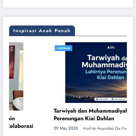
Kudus,
Pengabdian,
dan
Pilihan
Hidup
Inspirasi Anak Panah
INSPIRASI
Tarwiyah dan Muhammadiyah: Lahirnya
Perenungan Kiai Dahlan
29 May 2026
Mush’ab Muqoddas Eka Purnomo, Lc.