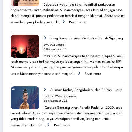
IMM
Beberapa waktu lalu saya mengikuti perkaderan
Ahmad
tingkat madya Ikatan Mahasiswa Muhammadiyah. Atas Izin Allah juga saya
Yani
dapat mengikuti proses perkaderan tersebut dengan khidmat. Acara selama
:
enam hari yang berlangsung di…
Read more
Secercah
Cahaya
Sang
Sang Surya Bersinar Kembali di Tanah Sijunjung
Surya
by Gawa Untung
dari
8 December 2021
Balik
Mati suri Muhammadiyah telah berakhir. Api-api kecil
Pura
telah menyatu dan terlihat wujudnya belakangan ini. Momen milad ke-109
Muhammadiyah di Sijunjung dengan penyusunan dan pelantikan beberapa
:
unsur Muhammadiyah secara sah menjadi…
Read more
Sang
Surya
Bersinar
Sumpur Kudus, Pengabdian, dan Pilihan Hidup
Kembali
by Sidiq Wahyu Oktavianto
di
25 November 2021
Tanah
(Catatan Seorang Anak Panah) Pada Juli 2020, atas
Sijunjung
berkat rahmat Allah Swt, saya menuntaskan studi sarjana. Satu perjuangan
yang tidak mudah bagi saya. Meskipun demikian, keinginan untuk
:
melanjutkan studi S-2…
Read more
Sumpur