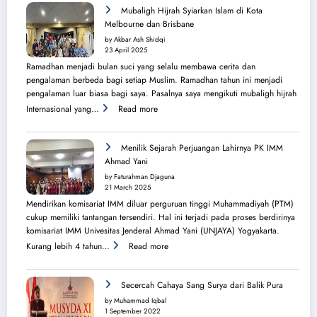
Mubaligh Hijrah Syiarkan Islam di Kota
Melbourne dan Brisbane
by Akbar Ash Shidqi
23 April 2025
Ramadhan menjadi bulan suci yang selalu membawa cerita dan
pengalaman berbeda bagi setiap Muslim. Ramadhan tahun ini menjadi
pengalaman luar biasa bagi saya. Pasalnya saya mengikuti mubaligh hijrah
:
Internasional yang…
Read more
Mubaligh
Hijrah
Syiarkan
Menilik Sejarah Perjuangan Lahirnya PK IMM
Islam
Ahmad Yani
di
by Faturahman Djaguna
Kota
21 March 2025
Melbourne
Mendirikan komisariat IMM diluar perguruan tinggi Muhammadiyah (PTM)
dan
cukup memiliki tantangan tersendiri. Hal ini terjadi pada proses berdirinya
Brisbane
komisariat IMM Univesitas Jenderal Ahmad Yani (UNJAYA) Yogyakarta.
:
Kurang lebih 4 tahun…
Read more
Menilik
Sejarah
Perjuangan
Secercah Cahaya Sang Surya dari Balik Pura
Lahirnya
by Muhammad Iqbal
PK
1 September 2022