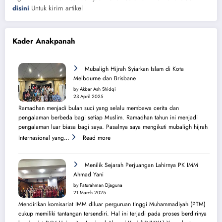
disini
Untuk kirim artikel
Kader Anakpanah
Mubaligh Hijrah Syiarkan Islam di Kota
Melbourne dan Brisbane
by Akbar Ash Shidqi
23 April 2025
Ramadhan menjadi bulan suci yang selalu membawa cerita dan
pengalaman berbeda bagi setiap Muslim. Ramadhan tahun ini menjadi
pengalaman luar biasa bagi saya. Pasalnya saya mengikuti mubaligh hijrah
:
Internasional yang…
Read more
Mubaligh
Hijrah
Syiarkan
Menilik Sejarah Perjuangan Lahirnya PK IMM
Islam
Ahmad Yani
di
by Faturahman Djaguna
Kota
21 March 2025
Melbourne
Mendirikan komisariat IMM diluar perguruan tinggi Muhammadiyah (PTM)
dan
cukup memiliki tantangan tersendiri. Hal ini terjadi pada proses berdirinya
Brisbane