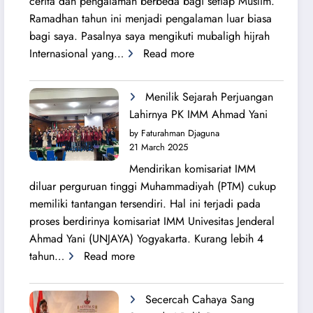
cerita dan pengalaman berbeda bagi setiap Muslim.
Ramadhan tahun ini menjadi pengalaman luar biasa
bagi saya. Pasalnya saya mengikuti mubaligh hijrah
:
Internasional yang…
Read more
Mubaligh
Hijrah
Menilik Sejarah Perjuangan
Syiarkan
Lahirnya PK IMM Ahmad Yani
Islam
by Faturahman Djaguna
di
21 March 2025
Kota
Mendirikan komisariat IMM
Melbourne
diluar perguruan tinggi Muhammadiyah (PTM) cukup
dan
memiliki tantangan tersendiri. Hal ini terjadi pada
Brisbane
proses berdirinya komisariat IMM Univesitas Jenderal
Ahmad Yani (UNJAYA) Yogyakarta. Kurang lebih 4
:
tahun…
Read more
Menilik
Sejarah
Secercah Cahaya Sang
Perjuangan