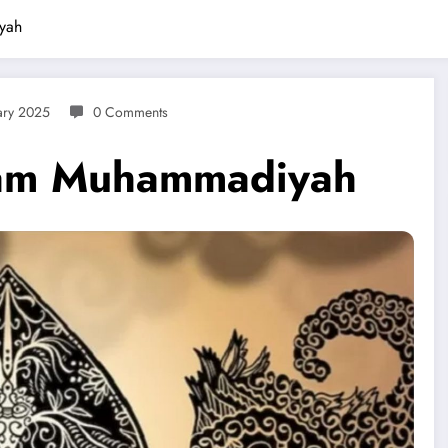
yah
ary 2025
0 Comments
lam Muhammadiyah