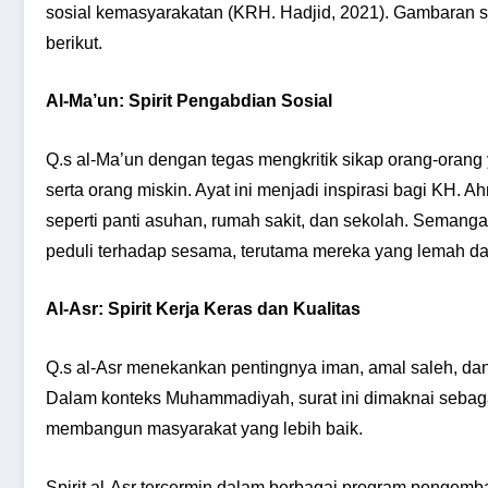
sosial kemasyarakatan (KRH. Hadjid, 2021). Gambaran si
berikut.
Al-Ma’un: Spirit Pengabdian Sosial
Q.s al-Ma’un dengan tegas mengkritik sikap orang-orang 
serta orang miskin. Ayat ini menjadi inspirasi bagi KH.
seperti panti asuhan, rumah sakit, dan sekolah. Seman
peduli terhadap sesama, terutama mereka yang lemah d
Al-Asr: Spirit Kerja Keras dan Kualitas
Q.s al-Asr menekankan pentingnya iman, amal saleh, da
Dalam konteks Muhammadiyah, surat ini dimaknai sebaga
membangun masyarakat yang lebih baik.
Spirit al-Asr tercermin dalam berbagai program penge