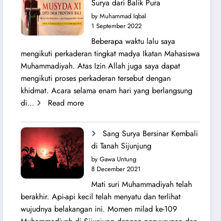
Surya dari Balik Pura
Lahirnya
by Muhammad Iqbal
PK
1 September 2022
IMM
Beberapa waktu lalu saya
Ahmad
mengikuti perkaderan tingkat madya Ikatan Mahasiswa
Yani
Muhammadiyah. Atas Izin Allah juga saya dapat
mengikuti proses perkaderan tersebut dengan
khidmat. Acara selama enam hari yang berlangsung
:
di…
Read more
Secercah
Cahaya
Sang Surya Bersinar Kembali
Sang
di Tanah Sijunjung
Surya
by Gawa Untung
dari
8 December 2021
Balik
Mati suri Muhammadiyah telah
Pura
berakhir. Api-api kecil telah menyatu dan terlihat
wujudnya belakangan ini. Momen milad ke-109