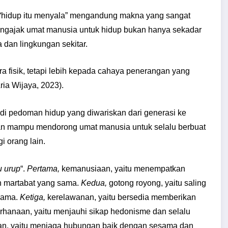
ti “hidup itu menyala” mengandung makna yang sangat
engajak umat manusia untuk hidup bukan hanya sekadar
dan lingkungan sekitar.
ra fisik, tetapi lebih kepada cahaya penerangan yang
ia Wijaya, 2023).
adi pedoman hidup yang diwariskan dari generasi ke
an mampu mendorong umat manusia untuk selalu berbuat
i orang lain.
u urup
“.
Pertama,
kemanusiaan, yaitu menempatkan
n martabat yang sama.
Kedua,
gotong royong, yaitu saling
sama.
Ketiga,
kerelawanan, yaitu bersedia memberikan
hanaan, yaitu menjauhi sikap hedonisme dan selalu
n, yaitu menjaga hubungan baik dengan sesama dan