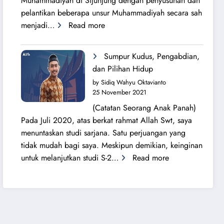
Muhammadiyah di Sijunjung dengan penyusunan dan
pelantikan beberapa unsur Muhammadiyah secara sah
:
menjadi…
Read more
Sang
Surya
Sumpur Kudus, Pengabdian,
Bersinar
dan Pilihan Hidup
Kembali
by Sidiq Wahyu Oktavianto
di
25 November 2021
Tanah
(Catatan Seorang Anak Panah)
Sijunjung
Pada Juli 2020, atas berkat rahmat Allah Swt, saya
menuntaskan studi sarjana. Satu perjuangan yang
tidak mudah bagi saya. Meskipun demikian, keinginan
:
untuk melanjutkan studi S-2…
Read more
Sumpur
Kudus,
Pengabdian,
dan
Pilihan