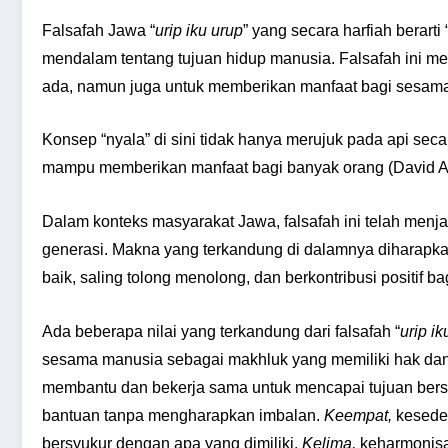
Falsafah Jawa “
urip iku urup
” yang secara harfiah berar
mendalam tentang tujuan hidup manusia. Falsafah ini m
ada, namun juga untuk memberikan manfaat bagi sesama 
Konsep “nyala” di sini tidak hanya merujuk pada api seca
mampu memberikan manfaat bagi banyak orang (David Ar
Dalam konteks masyarakat Jawa, falsafah ini telah menj
generasi. Makna yang terkandung di dalamnya diharapk
baik, saling tolong menolong, dan berkontribusi positif bag
Ada beberapa nilai yang terkandung dari falsafah “
urip ik
sesama manusia sebagai makhluk yang memiliki hak da
membantu dan bekerja sama untuk mencapai tujuan ber
bantuan tanpa mengharapkan imbalan.
Keempat,
keseder
bersyukur dengan apa yang dimiliki.
Kelima,
keharmonisa