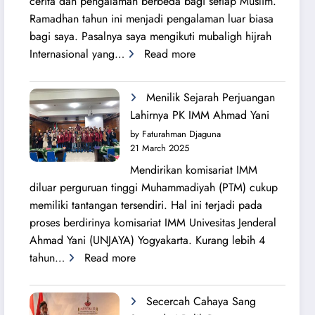
cerita dan pengalaman berbeda bagi setiap Muslim.
Ramadhan tahun ini menjadi pengalaman luar biasa
bagi saya. Pasalnya saya mengikuti mubaligh hijrah
:
Internasional yang…
Read more
Mubaligh
Hijrah
Menilik Sejarah Perjuangan
Syiarkan
Lahirnya PK IMM Ahmad Yani
Islam
by Faturahman Djaguna
di
21 March 2025
Kota
Mendirikan komisariat IMM
Melbourne
diluar perguruan tinggi Muhammadiyah (PTM) cukup
dan
memiliki tantangan tersendiri. Hal ini terjadi pada
Brisbane
proses berdirinya komisariat IMM Univesitas Jenderal
Ahmad Yani (UNJAYA) Yogyakarta. Kurang lebih 4
:
tahun…
Read more
Menilik
Sejarah
Secercah Cahaya Sang
Perjuangan