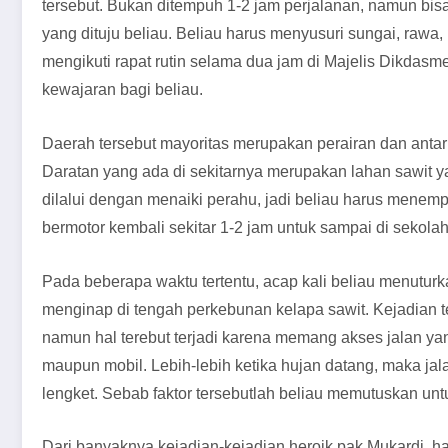
tersebut. Bukan ditempuh 1-2 jam perjalanan, namun bi
yang dituju beliau. Beliau harus menyusuri sungai, raw
mengikuti rapat rutin selama dua jam di Majelis Dikdas
kewajaran bagi beliau.
Daerah tersebut mayoritas merupakan perairan dan antar
Daratan yang ada di sekitarnya merupakan lahan sawit y
dilalui dengan menaiki perahu, jadi beliau harus menem
bermotor kembali sekitar 1-2 jam untuk sampai di sekolah
Pada beberapa waktu tertentu, acap kali beliau menutur
menginap di tengah perkebunan kelapa sawit. Kejadian t
namun hal terebut terjadi karena memang akses jalan yang
maupun mobil. Lebih-lebih ketika hujan datang, maka ja
lengket. Sebab faktor tersebutlah beliau memutuskan un
Dari banyaknya kejadian-kejadian heroik pak Mukardi, hal