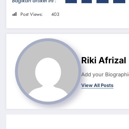
Bagikan artikel ini :
Post Views:
403
Riki Afrizal
Add your Biographi
View All Posts