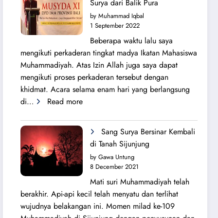
Surya dari Balik Pura
Lahirnya
by Muhammad Iqbal
PK
1 September 2022
IMM
Beberapa waktu lalu saya
Ahmad
mengikuti perkaderan tingkat madya Ikatan Mahasiswa
Yani
Muhammadiyah. Atas Izin Allah juga saya dapat
mengikuti proses perkaderan tersebut dengan
khidmat. Acara selama enam hari yang berlangsung
:
di…
Read more
Secercah
Cahaya
Sang Surya Bersinar Kembali
Sang
di Tanah Sijunjung
Surya
by Gawa Untung
dari
8 December 2021
Balik
Mati suri Muhammadiyah telah
Pura
berakhir. Api-api kecil telah menyatu dan terlihat
wujudnya belakangan ini. Momen milad ke-109