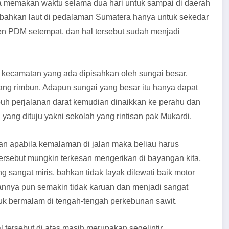
sa memakan waktu selama dua hari untuk sampai di daerah
a, bahkan laut di pedalaman Sumatera hanya untuk sekedar
men PDM setempat, dan hal tersebut sudah menjadi
 kecamatan yang ada dipisahkan oleh sungai besar.
ang rimbun. Adapun sungai yang besar itu hanya dapat
puh perjalanan darat kemudian dinaikkan ke perahu dan
 yang dituju yakni sekolah yang rintisan pak Mukardi.
kan apabila kemalaman di jalan maka beliau harus
ersebut mungkin terkesan mengerikan di bayangan kita,
 sangat miris, bahkan tidak layak dilewati baik motor
lannya pun semakin tidak karuan dan menjadi sangat
tuk bermalam di tengah-tengah perkebunan sawit.
 tersebut di atas masih merupakan segelintir