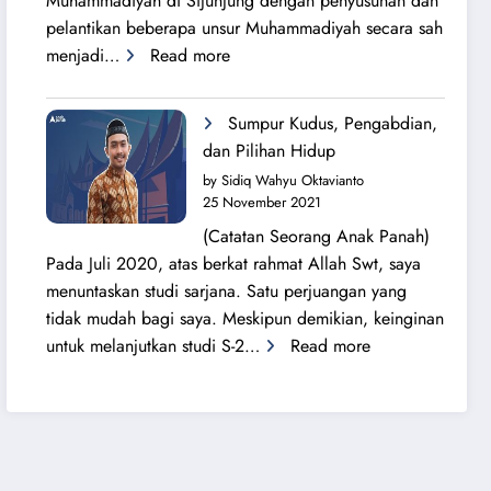
Muhammadiyah di Sijunjung dengan penyusunan dan
pelantikan beberapa unsur Muhammadiyah secara sah
:
menjadi…
Read more
Sang
Surya
Sumpur Kudus, Pengabdian,
Bersinar
dan Pilihan Hidup
Kembali
by Sidiq Wahyu Oktavianto
di
25 November 2021
Tanah
(Catatan Seorang Anak Panah)
Sijunjung
Pada Juli 2020, atas berkat rahmat Allah Swt, saya
menuntaskan studi sarjana. Satu perjuangan yang
tidak mudah bagi saya. Meskipun demikian, keinginan
:
untuk melanjutkan studi S-2…
Read more
Sumpur
Kudus,
Pengabdian,
dan
Pilihan