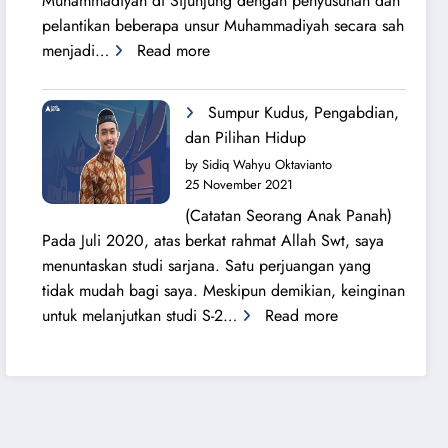
Muhammadiyah di Sijunjung dengan penyusunan dan
pelantikan beberapa unsur Muhammadiyah secara sah
:
menjadi…
Read more
Sang
Surya
Sumpur Kudus, Pengabdian,
Bersinar
dan Pilihan Hidup
Kembali
by Sidiq Wahyu Oktavianto
di
25 November 2021
Tanah
(Catatan Seorang Anak Panah)
Sijunjung
Pada Juli 2020, atas berkat rahmat Allah Swt, saya
menuntaskan studi sarjana. Satu perjuangan yang
tidak mudah bagi saya. Meskipun demikian, keinginan
:
untuk melanjutkan studi S-2…
Read more
Sumpur
Kudus,
Pengabdian,
dan
Pilihan