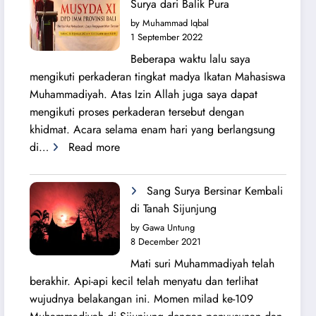
Surya dari Balik Pura
Lahirnya
by Muhammad Iqbal
PK
1 September 2022
IMM
Beberapa waktu lalu saya
Ahmad
mengikuti perkaderan tingkat madya Ikatan Mahasiswa
Yani
Muhammadiyah. Atas Izin Allah juga saya dapat
mengikuti proses perkaderan tersebut dengan
khidmat. Acara selama enam hari yang berlangsung
:
di…
Read more
Secercah
Cahaya
Sang Surya Bersinar Kembali
Sang
di Tanah Sijunjung
Surya
by Gawa Untung
dari
8 December 2021
Balik
Mati suri Muhammadiyah telah
Pura
berakhir. Api-api kecil telah menyatu dan terlihat
wujudnya belakangan ini. Momen milad ke-109