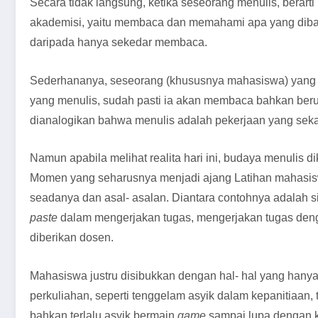
Secara tidak langsung, ketika seseorang menulis, berarti
akademisi, yaitu membaca dan memahami apa yang dibac
daripada hanya sekedar membaca.
Sederhananya, seseorang (khususnya mahasiswa) yang 
yang menulis, sudah pasti ia akan membaca bahkan ber
dianalogikan bahwa menulis adalah pekerjaan yang sekal
Namun apabila melihat realita hari ini, budaya menulis d
Momen yang seharusnya menjadi ajang Latihan mahasi
seadanya dan asal- asalan. Diantara contohnya adalah 
paste
dalam mengerjakan tugas, mengerjakan tugas deng
diberikan dosen.
Mahasiswa justru disibukkan dengan hal- hal yang han
perkuliahan, seperti tenggelam asyik dalam kepanitiaan, 
bahkan terlalu asyik bermain
game
sampai lupa dengan 