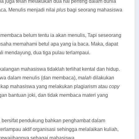
 ia juga telah melakukan dua hal penting dalam dunia
a. Menulis menjadi nilai
plus
bagi seorang mahasiswa
membaca belum tentu ia akan menulis, Tapi seseorang
usaha memahami betul apa yang ia baca. Maka, dapat
i mendayung, dua tiga pulau terlampaui.
ikalangan mahasiswa tidaklah terlihat kental dan hidup.
swa dalam menulis (dan membaca),
malah
dilakukan
sikap mahasiswa yang melakukan plagiarism atau
copy
an bantuan joki, dan tidak membaca materi yang
ya bersifat pendukung bahkan penghambat dalam
terlampau aktif organisasi sehingga melalaikan kuliah,
kewajibannya sebagai mahasiswa.