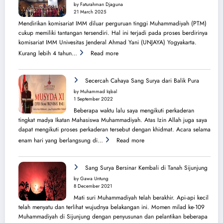
di
by Faturahman Djaguna
Kota
21 March 2025
Melbourne
Mendirikan komisariat IMM diluar perguruan tinggi Muhammadiyah (PTM)
dan
cukup memiliki tantangan tersendiri. Hal ini terjadi pada proses berdirinya
Brisbane
komisariat IMM Univesitas Jenderal Ahmad Yani (UNJAYA) Yogyakarta.
:
Kurang lebih 4 tahun…
Read more
Menilik
Sejarah
Perjuangan
Secercah Cahaya Sang Surya dari Balik Pura
Lahirnya
by Muhammad Iqbal
PK
1 September 2022
IMM
Beberapa waktu lalu saya mengikuti perkaderan
Ahmad
tingkat madya Ikatan Mahasiswa Muhammadiyah. Atas Izin Allah juga saya
Yani
dapat mengikuti proses perkaderan tersebut dengan khidmat. Acara selama
:
enam hari yang berlangsung di…
Read more
Secercah
Cahaya
Sang
Sang Surya Bersinar Kembali di Tanah Sijunjung
Surya
by Gawa Untung
dari
8 December 2021
Balik
Mati suri Muhammadiyah telah berakhir. Api-api kecil
Pura
telah menyatu dan terlihat wujudnya belakangan ini. Momen milad ke-109
Muhammadiyah di Sijunjung dengan penyusunan dan pelantikan beberapa