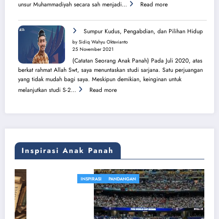
:
unsur Muhammadiyah secara sah menjadi…
Read more
Sang
Surya
Bersinar
Sumpur Kudus, Pengabdian, dan Pilihan Hidup
Kembali
by Sidiq Wahyu Oktavianto
di
25 November 2021
Tanah
(Catatan Seorang Anak Panah) Pada Juli 2020, atas
Sijunjung
berkat rahmat Allah Swt, saya menuntaskan studi sarjana. Satu perjuangan
yang tidak mudah bagi saya. Meskipun demikian, keinginan untuk
:
melanjutkan studi S-2…
Read more
Sumpur
Kudus,
Pengabdian,
dan
Pilihan
Hidup
Inspirasi Anak Panah
INSPIRASI
PANDANGAN