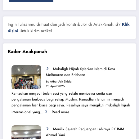
Ingin Tulisanmu dimuat dan jadi konstributor di AnakPanah.id?
Klik
disini
Untuk kirim artikel
Kader Anakpanah
Mubaligh Hijrah Syiarkan Islam di Kota
Melbourne dan Brisbane
by Akbar Ash Shidqi
23 April 2025
Ramadhan menjadi bulan suci yang selalu membawa cerita dan
pengalaman berbeda bagi setiap Muslim. Ramadhan tahun ini menjadi
pengalaman luar biasa bagi saya. Pasalnya saya mengikuti mubaligh hijrah
:
Internasional yang…
Read more
Mubaligh
Hijrah
Syiarkan
Menilik Sejarah Perjuangan Lahirnya PK IMM
Islam
Ahmad Yani