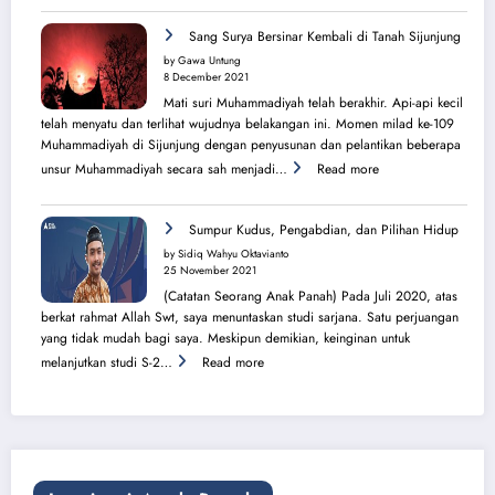
Cahaya
Sang
Sang Surya Bersinar Kembali di Tanah Sijunjung
Surya
by Gawa Untung
dari
8 December 2021
Balik
Mati suri Muhammadiyah telah berakhir. Api-api kecil
Pura
telah menyatu dan terlihat wujudnya belakangan ini. Momen milad ke-109
Muhammadiyah di Sijunjung dengan penyusunan dan pelantikan beberapa
:
unsur Muhammadiyah secara sah menjadi…
Read more
Sang
Surya
Bersinar
Sumpur Kudus, Pengabdian, dan Pilihan Hidup
Kembali
by Sidiq Wahyu Oktavianto
di
25 November 2021
Tanah
(Catatan Seorang Anak Panah) Pada Juli 2020, atas
Sijunjung
berkat rahmat Allah Swt, saya menuntaskan studi sarjana. Satu perjuangan
yang tidak mudah bagi saya. Meskipun demikian, keinginan untuk
:
melanjutkan studi S-2…
Read more
Sumpur
Kudus,
Pengabdian,
dan
Pilihan
Hidup