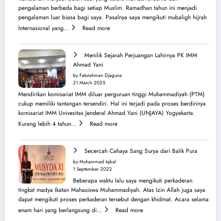
pengalaman berbeda bagi setiap Muslim. Ramadhan tahun ini menjadi
pengalaman luar biasa bagi saya. Pasalnya saya mengikuti mubaligh hijrah
:
Internasional yang…
Read more
Mubaligh
Hijrah
Syiarkan
Menilik Sejarah Perjuangan Lahirnya PK IMM
Islam
Ahmad Yani
di
by Faturahman Djaguna
Kota
21 March 2025
Melbourne
Mendirikan komisariat IMM diluar perguruan tinggi Muhammadiyah (PTM)
dan
cukup memiliki tantangan tersendiri. Hal ini terjadi pada proses berdirinya
Brisbane
komisariat IMM Univesitas Jenderal Ahmad Yani (UNJAYA) Yogyakarta.
:
Kurang lebih 4 tahun…
Read more
Menilik
Sejarah
Perjuangan
Secercah Cahaya Sang Surya dari Balik Pura
Lahirnya
by Muhammad Iqbal
PK
1 September 2022
IMM
Beberapa waktu lalu saya mengikuti perkaderan
Ahmad
tingkat madya Ikatan Mahasiswa Muhammadiyah. Atas Izin Allah juga saya
Yani
dapat mengikuti proses perkaderan tersebut dengan khidmat. Acara selama
:
enam hari yang berlangsung di…
Read more
Secercah