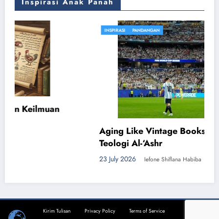
Inspirasi Anak Panah
INSPIRASI
PANDANGAN
Aging Like Vintage Books: Lionel Messi dan
Teologi Al-‘Ashr
23 July 2026
Iefone Shiflana Habiba
Kirim Tulisan
Privacy Policy
Terms of Service