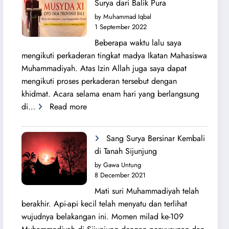
Surya dari Balik Pura
Lahirnya
by Muhammad Iqbal
PK
1 September 2022
IMM
Beberapa waktu lalu saya
Ahmad
mengikuti perkaderan tingkat madya Ikatan Mahasiswa
Yani
Muhammadiyah. Atas Izin Allah juga saya dapat
mengikuti proses perkaderan tersebut dengan
khidmat. Acara selama enam hari yang berlangsung
:
di…
Read more
Secercah
Cahaya
Sang Surya Bersinar Kembali
Sang
di Tanah Sijunjung
Surya
by Gawa Untung
dari
8 December 2021
Balik
Mati suri Muhammadiyah telah
Pura
berakhir. Api-api kecil telah menyatu dan terlihat
wujudnya belakangan ini. Momen milad ke-109