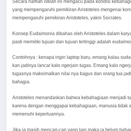
Secara harfiah istilah ini mengacu pada kondisi kebahagi
yang mempengaruhi pemikiran Aristoteles mengenai kons
mempengaruhi pemikiran Aristoteles, yakni Socrates.
Konsep Eudaimonia dibahas oleh Aristoteles dalam kary
pasti memiliki tujuan dan tujuan tertinggi adalah eudaim
Contohnya : kenapa ingin laptop baru, emang kalau suda
kan jadinya lancar kalo ngerjain tugas. Emang kalo nger
tugasnya maksimalkan nilai nya bagus dan orang tua jad
bahagia.
Aristoteles menandaskan bahwa kebahagiaan menjadi tuj
karena dengan menggapai kebahagiaan, manusia tidak aka
memenuhi keperluannya.
Jika ia masih mencari-cari yang lain maka ia belum bah