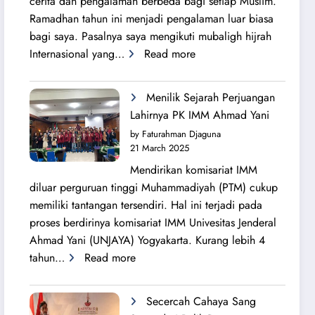
cerita dan pengalaman berbeda bagi setiap Muslim.
Ramadhan tahun ini menjadi pengalaman luar biasa
bagi saya. Pasalnya saya mengikuti mubaligh hijrah
:
Internasional yang…
Read more
Mubaligh
Hijrah
Menilik Sejarah Perjuangan
Syiarkan
Lahirnya PK IMM Ahmad Yani
Islam
by Faturahman Djaguna
di
21 March 2025
Kota
Mendirikan komisariat IMM
Melbourne
diluar perguruan tinggi Muhammadiyah (PTM) cukup
dan
memiliki tantangan tersendiri. Hal ini terjadi pada
Brisbane
proses berdirinya komisariat IMM Univesitas Jenderal
Ahmad Yani (UNJAYA) Yogyakarta. Kurang lebih 4
:
tahun…
Read more
Menilik
Sejarah
Secercah Cahaya Sang
Perjuangan