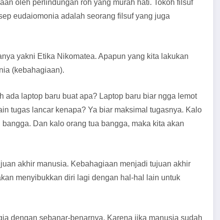
aan oleh perlindungan roh yang murah hati. Tokoh filsuf
ep eudaiomonia adalah seorang filsuf yang juga
anya yakni Etika Nikomatea. Apapun yang kita lakukan
onia (kebahagiaan).
h ada laptop baru buat apa? Laptop baru biar ngga lemot
jain tugas lancar kenapa? Ya biar maksimal tugasnya. Kalo
i bangga. Dan kalo orang tua bangga, maka kita akan
uan akhir manusia. Kebahagiaan menjadi tujuan akhir
n menyibukkan diri lagi dengan hal-hal lain untuk
agia dengan sebanar-benarnya. Karena jika manusia sudah