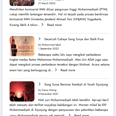
Kota
21 March 2025
Melbourne
Mendirikan komisariat IMM diluar perguruan tinggi Muhammadiyah (PTM)
dan
cukup memiliki tantangan tersendiri. Hal ini terjadi pada proses berdirinya
Brisbane
komisariat IMM Univesitas Jenderal Ahmad Yani (UNJAYA) Yogyakarta.
:
Kurang lebih 4 tahun…
Read more
Menilik
Sejarah
Perjuangan
Secercah Cahaya Sang Surya dari Balik Pura
Lahirnya
by Muhammad Iqbal
PK
1 September 2022
IMM
Beberapa waktu lalu saya mengikuti perkaderan
Ahmad
tingkat madya Ikatan Mahasiswa Muhammadiyah. Atas Izin Allah juga saya
Yani
dapat mengikuti proses perkaderan tersebut dengan khidmat. Acara selama
:
enam hari yang berlangsung di…
Read more
Secercah
Cahaya
Sang
Sang Surya Bersinar Kembali di Tanah Sijunjung
Surya
by Gawa Untung
dari
8 December 2021
Balik
Mati suri Muhammadiyah telah berakhir. Api-api kecil
Pura
telah menyatu dan terlihat wujudnya belakangan ini. Momen milad ke-109
Muhammadiyah di Sijunjung dengan penyusunan dan pelantikan beberapa
:
unsur Muhammadiyah secara sah menjadi…
Read more