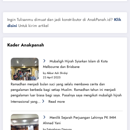
Ingin Tulisanmu dimuat dan jadi konstributor di AnakPanah.id?
Klik
disini
Untuk kirim artikel
Kader Anakpanah
Mubaligh Hijrah Syiarkan Islam di Kota
Melbourne dan Brisbane
by Akbar Ash Shidqi
23 April 2025
Ramadhan menjadi bulan suci yang selalu membawa cerita dan
pengalaman berbeda bagi setiap Muslim. Ramadhan tahun ini menjadi
pengalaman luar biasa bagi saya. Pasalnya saya mengikuti mubaligh hijrah
:
Internasional yang…
Read more
Mubaligh
Hijrah
Syiarkan
Menilik Sejarah Perjuangan Lahirnya PK IMM
Islam
Ahmad Yani
di
by Faturahman Djaguna