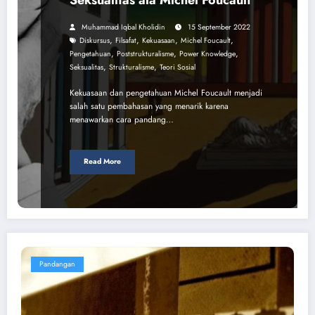
Muhammad Iqbal Kholidin
15 September 2022
,
,
,
,
Diskursus
Filsafat
Kekuasaan
Michel Foucault
,
,
,
Pengetahuan
Poststrukturalisme
Power Knowledge
,
,
Seksualitas
Strukturalisme
Teori Sosial
Kekuasaan dan pengetahuan Michel Foucault menjadi
salah satu pembahasan yang menarik karena
menawarkan cara pandang…
Read More
Pandangan