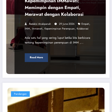
Kepemimpinan IMMawati:
Memimpin dengan Empati,
Merawat dengan Kolaborasi
,
Redaksi Anakpanah
29 June 2026
Empati
,
,
,
IMM
Immawati
Kepemimpinan Perempuan
Kolaborasi
Ada satu hal yang sering luput ketika kita berbicara
tentang kepemimpinan perempuan di IMM ,…
Read More
Pandangan