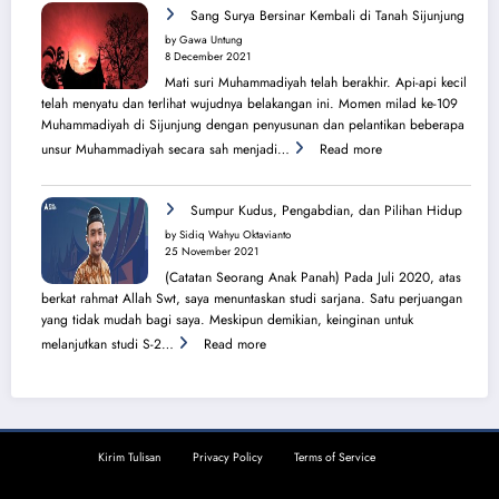
Sang
Sang Surya Bersinar Kembali di Tanah Sijunjung
Surya
by Gawa Untung
dari
8 December 2021
Balik
Mati suri Muhammadiyah telah berakhir. Api-api kecil
Pura
telah menyatu dan terlihat wujudnya belakangan ini. Momen milad ke-109
Muhammadiyah di Sijunjung dengan penyusunan dan pelantikan beberapa
:
unsur Muhammadiyah secara sah menjadi…
Read more
Sang
Surya
Bersinar
Sumpur Kudus, Pengabdian, dan Pilihan Hidup
Kembali
by Sidiq Wahyu Oktavianto
di
25 November 2021
Tanah
(Catatan Seorang Anak Panah) Pada Juli 2020, atas
Sijunjung
berkat rahmat Allah Swt, saya menuntaskan studi sarjana. Satu perjuangan
yang tidak mudah bagi saya. Meskipun demikian, keinginan untuk
:
melanjutkan studi S-2…
Read more
Sumpur
Kudus,
Pengabdian,
dan
Pilihan
Kirim Tulisan
Privacy Policy
Terms of Service
Hidup