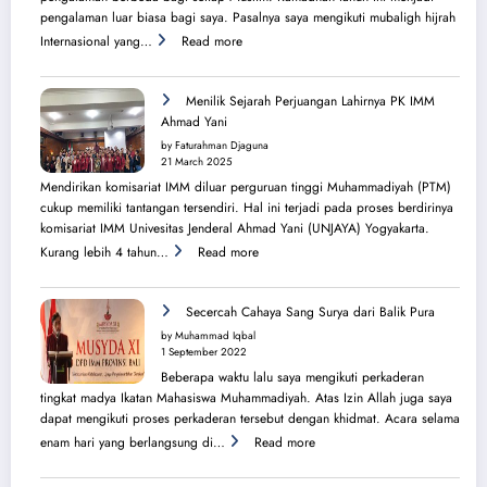
pengalaman luar biasa bagi saya. Pasalnya saya mengikuti mubaligh hijrah
:
Internasional yang…
Read more
Mubaligh
Hijrah
Syiarkan
Menilik Sejarah Perjuangan Lahirnya PK IMM
Islam
Ahmad Yani
di
by Faturahman Djaguna
Kota
21 March 2025
Melbourne
Mendirikan komisariat IMM diluar perguruan tinggi Muhammadiyah (PTM)
dan
cukup memiliki tantangan tersendiri. Hal ini terjadi pada proses berdirinya
Brisbane
komisariat IMM Univesitas Jenderal Ahmad Yani (UNJAYA) Yogyakarta.
:
Kurang lebih 4 tahun…
Read more
Menilik
Sejarah
Perjuangan
Secercah Cahaya Sang Surya dari Balik Pura
Lahirnya
by Muhammad Iqbal
PK
1 September 2022
IMM
Beberapa waktu lalu saya mengikuti perkaderan
Ahmad
tingkat madya Ikatan Mahasiswa Muhammadiyah. Atas Izin Allah juga saya
Yani
dapat mengikuti proses perkaderan tersebut dengan khidmat. Acara selama
:
enam hari yang berlangsung di…
Read more
Secercah
Cahaya