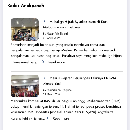
Kader Anakpanah
Mubaligh Hijrah Syiarkan Islam di Kota
Melbourne dan Brisbane
by Akbar Ash Shidqi
23 April 2025
Ramadhan menjadi bulan suci yang selalu membawa cerita dan
pengalaman berbeda bagi setiap Muslim. Ramadhan tahun ini menjadi
pengalaman luar biasa bagi saya. Pasalnya saya mengikuti mubaligh hijrah
:
Internasional yang…
Read more
Mubaligh
Hijrah
Syiarkan
Menilik Sejarah Perjuangan Lahirnya PK IMM
Islam
Ahmad Yani
di
by Faturahman Djaguna
Kota
21 March 2025
Melbourne
Mendirikan komisariat IMM diluar perguruan tinggi Muhammadiyah (PTM)
dan
cukup memiliki tantangan tersendiri. Hal ini terjadi pada proses berdirinya
Brisbane
komisariat IMM Univesitas Jenderal Ahmad Yani (UNJAYA) Yogyakarta.
:
Kurang lebih 4 tahun…
Read more
Menilik
Sejarah