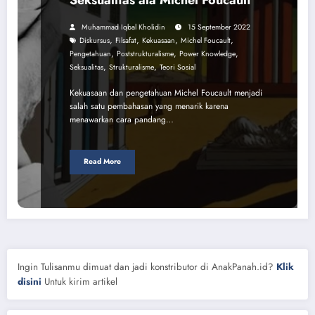
Muhammad Iqbal Kholidin
15 September 2022
,
,
,
,
Diskursus
Filsafat
Kekuasaan
Michel Foucault
,
,
,
Pengetahuan
Poststrukturalisme
Power Knowledge
,
,
Seksualitas
Strukturalisme
Teori Sosial
Kekuasaan dan pengetahuan Michel Foucault menjadi
salah satu pembahasan yang menarik karena
menawarkan cara pandang…
Read More
Ingin Tulisanmu dimuat dan jadi konstributor di AnakPanah.id?
Klik
disini
Untuk kirim artikel