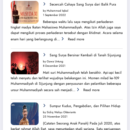
Perjuangan
Secercah Cahaya Sang Surya dari Balik Pura
Lahirnya
by Muhammad Iqbal
PK
1 September 2022
IMM
Beberapa waktu lalu saya mengikuti perkaderan
Ahmad
tingkat madya Ikatan Mahasiswa Muhammadiyah. Atas Izin Allah juga saya
Yani
dapat mengikuti proses perkaderan tersebut dengan khidmat. Acara selama
:
enam hari yang berlangsung di…
Read more
Secercah
Cahaya
Sang
Sang Surya Bersinar Kembali di Tanah Sijunjung
Surya
by Gawa Untung
dari
8 December 2021
Balik
Mati suri Muhammadiyah telah berakhir. Api-api kecil
Pura
telah menyatu dan terlihat wujudnya belakangan ini. Momen milad ke-109
Muhammadiyah di Sijunjung dengan penyusunan dan pelantikan beberapa
:
unsur Muhammadiyah secara sah menjadi…
Read more
Sang
Surya
Bersinar
Sumpur Kudus, Pengabdian, dan Pilihan Hidup
Kembali
by Sidiq Wahyu Oktavianto
di
25 November 2021
Tanah
(Catatan Seorang Anak Panah) Pada Juli 2020, atas
Sijunjung
berkat rahmat Allah Swt, saya menuntaskan studi sarjana. Satu perjuangan