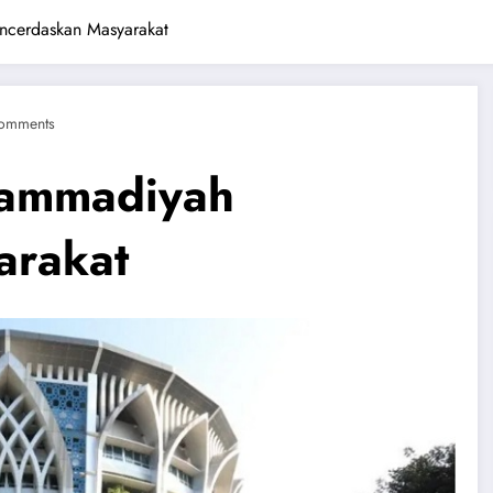
cerdaskan Masyarakat
omments
ammadiyah
arakat