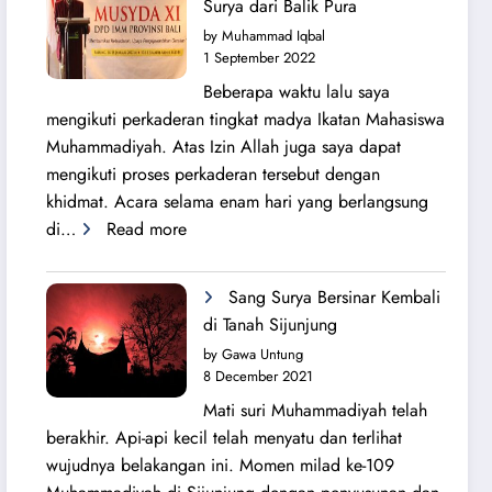
Surya dari Balik Pura
Lahirnya
by Muhammad Iqbal
PK
1 September 2022
IMM
Beberapa waktu lalu saya
Ahmad
mengikuti perkaderan tingkat madya Ikatan Mahasiswa
Yani
Muhammadiyah. Atas Izin Allah juga saya dapat
mengikuti proses perkaderan tersebut dengan
khidmat. Acara selama enam hari yang berlangsung
:
di…
Read more
Secercah
Cahaya
Sang Surya Bersinar Kembali
Sang
di Tanah Sijunjung
Surya
by Gawa Untung
dari
8 December 2021
Balik
Mati suri Muhammadiyah telah
Pura
berakhir. Api-api kecil telah menyatu dan terlihat
wujudnya belakangan ini. Momen milad ke-109