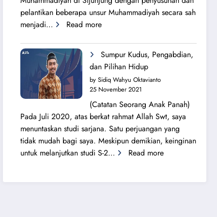
Muhammadiyah di Sijunjung dengan penyusunan dan
pelantikan beberapa unsur Muhammadiyah secara sah
:
menjadi…
Read more
Sang
Surya
Sumpur Kudus, Pengabdian,
Bersinar
dan Pilihan Hidup
Kembali
by Sidiq Wahyu Oktavianto
di
25 November 2021
Tanah
(Catatan Seorang Anak Panah)
Sijunjung
Pada Juli 2020, atas berkat rahmat Allah Swt, saya
menuntaskan studi sarjana. Satu perjuangan yang
tidak mudah bagi saya. Meskipun demikian, keinginan
:
untuk melanjutkan studi S-2…
Read more
Sumpur
Kudus,
Pengabdian,
dan
Pilihan