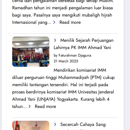
cerita dan pengalaman berbeda bagi setiap Muslim.
Ramadhan tahun ini menjadi pengalaman luar biasa
bagi saya. Pasalnya saya mengikuti mubaligh hijrah
:
Internasional yang…
Read more
Mubaligh
Hijrah
Menilik Sejarah Perjuangan
Syiarkan
Lahirnya PK IMM Ahmad Yani
Islam
by Faturahman Djaguna
di
21 March 2025
Kota
Mendirikan komisariat IMM
Melbourne
diluar perguruan tinggi Muhammadiyah (PTM) cukup
dan
memiliki tantangan tersendiri. Hal ini terjadi pada
Brisbane
proses berdirinya komisariat IMM Univesitas Jenderal
Ahmad Yani (UNJAYA) Yogyakarta. Kurang lebih 4
:
tahun…
Read more
Menilik
Sejarah
Secercah Cahaya Sang
Perjuangan