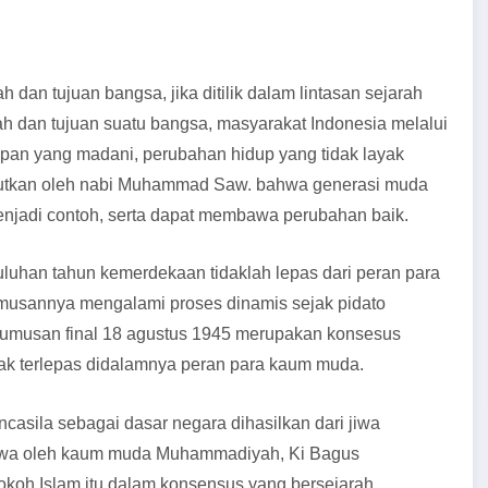
an tujuan bangsa, jika ditilik dalam lintasan sejarah
 dan tujuan suatu bangsa, masyarakat Indonesia melalui
dupan yang madani, perubahan hidup yang tidak layak
ebutkan oleh nabi Muhammad Saw. bahwa generasi muda
jadi contoh, serta dapat membawa perubahan baik.
luhan tahun kemerdekaan tidaklah lepas dari peran para
usannya mengalami proses dinamis sejak pidato
 rumusan final 18 agustus 1945 merupakan konsesus
dak terlepas didalamnya peran para kaum muda.
sila sebagai dasar negara dihasilkan dari jiwa
bawa oleh kaum muda Muhammadiyah, Ki Bagus
oh Islam itu dalam konsensus yang bersejarah