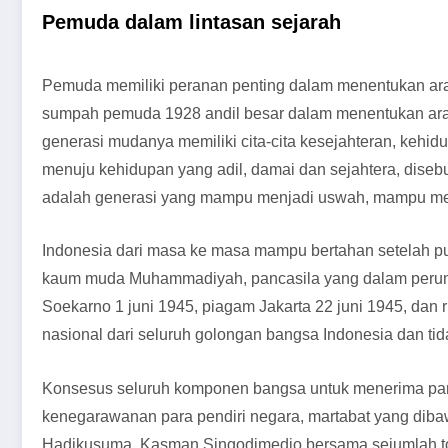
Pemuda dalam lintasan sejarah
Pemuda memiliki peranan penting dalam menentukan arah d
sumpah pemuda 1928 andil besar dalam menentukan arah
generasi mudanya memiliki cita-cita kesejahteran, kehi
menuju kehidupan yang adil, damai dan sejahtera, dis
adalah generasi yang mampu menjadi uswah, mampu men
Indonesia dari masa ke masa mampu bertahan setelah pu
kaum muda Muhammadiyah, pancasila yang dalam perum
Soekarno 1 juni 1945, piagam Jakarta 22 juni 1945, dan
nasional dari seluruh golongan bangsa Indonesia dan ti
Konsesus seluruh komponen bangsa untuk menerima panca
kenegarawanan para pendiri negara, martabat yang di
Hadikusuma, Kasman Singodimedjo bersama sejumlah tok