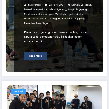
,
Faiz Fahrezi
21 April 2024
Dakwah Di Jepang
,
,
,
Dakwah Internasional
Islam Di Jepang
Masjid Di Jepang
,
,
Muallimin Muhammadiyah
Muballigh Hijrah
Muslim
,
,
,
Minoritas
Puasa Di Luar Negeri
Ramadhan Di Jepang
Ramadhan Luar Negeri
Ramadhan di Jepang bukan sekadar tentang musim
sakura yang bermekaran atau keindahan negeri
matahari terbit.…
Read More
Inspirasi