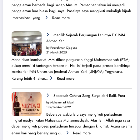
pengalaman berbeda bagi setiap Muslim. Ramadhan tahun ini menjadi
pengalaman luar biasa bagi saya. Pasalnya saya mengikuti mubaligh hijrah
:
Internasional yang…
Read more
Mubaligh
Hijrah
Syiarkan
Menilik Sejarah Perjuangan Lahirnya PK IMM
Islam
Ahmad Yani
di
by Faturahman Djaguna
Kota
21 March 2025
Melbourne
Mendirikan komisariat IMM diluar perguruan tinggi Muhammadiyah (PTM)
dan
cukup memiliki tantangan tersendiri. Hal ini terjadi pada proses berdirinya
Brisbane
komisariat IMM Univesitas Jenderal Ahmad Yani (UNJAYA) Yogyakarta.
:
Kurang lebih 4 tahun…
Read more
Menilik
Sejarah
Perjuangan
Secercah Cahaya Sang Surya dari Balik Pura
Lahirnya
by Muhammad Iqbal
PK
1 September 2022
IMM
Beberapa waktu lalu saya mengikuti perkaderan
Ahmad
tingkat madya Ikatan Mahasiswa Muhammadiyah. Atas Izin Allah juga saya
Yani
dapat mengikuti proses perkaderan tersebut dengan khidmat. Acara selama
:
enam hari yang berlangsung di…
Read more
Secercah