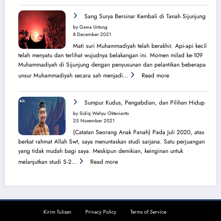
Cahaya
Sang
Sang Surya Bersinar Kembali di Tanah Sijunjung
Surya
by Gawa Untung
dari
8 December 2021
Balik
Mati suri Muhammadiyah telah berakhir. Api-api kecil
Pura
telah menyatu dan terlihat wujudnya belakangan ini. Momen milad ke-109
Muhammadiyah di Sijunjung dengan penyusunan dan pelantikan beberapa
:
unsur Muhammadiyah secara sah menjadi…
Read more
Sang
Surya
Bersinar
Sumpur Kudus, Pengabdian, dan Pilihan Hidup
Kembali
by Sidiq Wahyu Oktavianto
di
25 November 2021
Tanah
(Catatan Seorang Anak Panah) Pada Juli 2020, atas
Sijunjung
berkat rahmat Allah Swt, saya menuntaskan studi sarjana. Satu perjuangan
yang tidak mudah bagi saya. Meskipun demikian, keinginan untuk
:
melanjutkan studi S-2…
Read more
Sumpur
Kudus,
Pengabdian,
dan
Pilihan
Kirim Tulisan
Privacy Policy
Terms of Service
Hidup