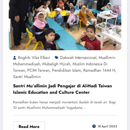
Roghib Vika Elkavi
Dakwah Internasional
Muallimin
,
Muhammadiyah
Mubaligh Hijrah
Muslim Indonesia Di
,
,
Taiwan
PCIM Taiwan
Pendidikan Islam
Ramadhan 1444 H
,
,
,
,
Santri Muallimin
Santri Mu’allimin Jadi Pengajar di Al-Hadi Taiwan
Islamic Education and Culture Center
Ramadhan bukan hanya menjadi momentum ibadah di tanah air. Bagi
10 santri Muallimin Muhammadiyah Yogyakarta,…
Read More
18 April 2023