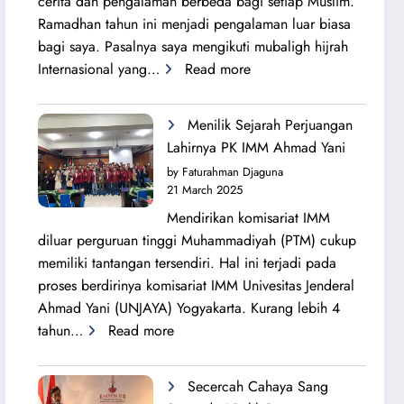
cerita dan pengalaman berbeda bagi setiap Muslim.
Ramadhan tahun ini menjadi pengalaman luar biasa
bagi saya. Pasalnya saya mengikuti mubaligh hijrah
:
Internasional yang…
Read more
Mubaligh
Hijrah
Menilik Sejarah Perjuangan
Syiarkan
Lahirnya PK IMM Ahmad Yani
Islam
by Faturahman Djaguna
di
21 March 2025
Kota
Mendirikan komisariat IMM
Melbourne
diluar perguruan tinggi Muhammadiyah (PTM) cukup
dan
memiliki tantangan tersendiri. Hal ini terjadi pada
Brisbane
proses berdirinya komisariat IMM Univesitas Jenderal
Ahmad Yani (UNJAYA) Yogyakarta. Kurang lebih 4
:
tahun…
Read more
Menilik
Sejarah
Secercah Cahaya Sang
Perjuangan