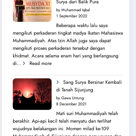
Surya dari Balik Pura
Lahirnya
by Muhammad Iqbal
PK
1 September 2022
IMM
Beberapa waktu lalu saya
Ahmad
mengikuti perkaderan tingkat madya Ikatan Mahasiswa
Yani
Muhammadiyah. Atas Izin Allah juga saya dapat
mengikuti proses perkaderan tersebut dengan
khidmat. Acara selama enam hari yang berlangsung
:
di…
Read more
Secercah
Cahaya
Sang Surya Bersinar Kembali
Sang
di Tanah Sijunjung
Surya
by Gawa Untung
dari
8 December 2021
Balik
Mati suri Muhammadiyah telah
Pura
berakhir. Api-api kecil telah menyatu dan terlihat
wujudnya belakangan ini. Momen milad ke-109