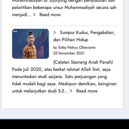
Muhammadiyah di Sijunjung dengan penyusunan dan
pelantikan beberapa unsur Muhammadiyah secara sah
:
menjadi…
Read more
Sang
Surya
Sumpur Kudus, Pengabdian,
Bersinar
dan Pilihan Hidup
Kembali
by Sidiq Wahyu Oktavianto
di
25 November 2021
Tanah
(Catatan Seorang Anak Panah)
Sijunjung
Pada Juli 2020, atas berkat rahmat Allah Swt, saya
menuntaskan studi sarjana. Satu perjuangan yang
tidak mudah bagi saya. Meskipun demikian, keinginan
:
untuk melanjutkan studi S-2…
Read more
Sumpur
Kudus,
Pengabdian,
dan
Pilihan