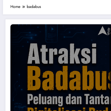
Home
badabus