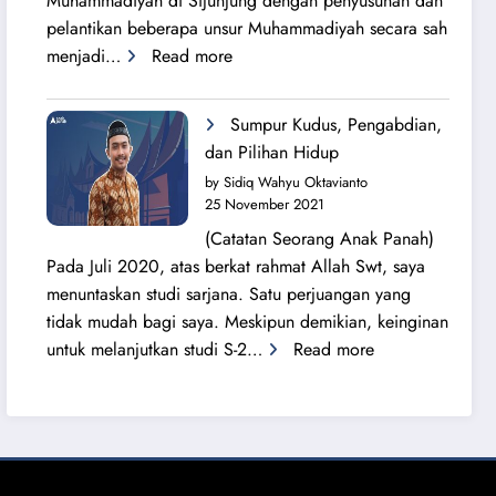
Muhammadiyah di Sijunjung dengan penyusunan dan
pelantikan beberapa unsur Muhammadiyah secara sah
:
menjadi…
Read more
Sang
Surya
Sumpur Kudus, Pengabdian,
Bersinar
dan Pilihan Hidup
Kembali
by Sidiq Wahyu Oktavianto
di
25 November 2021
Tanah
(Catatan Seorang Anak Panah)
Sijunjung
Pada Juli 2020, atas berkat rahmat Allah Swt, saya
menuntaskan studi sarjana. Satu perjuangan yang
tidak mudah bagi saya. Meskipun demikian, keinginan
:
untuk melanjutkan studi S-2…
Read more
Sumpur
Kudus,
Pengabdian,
dan
Pilihan