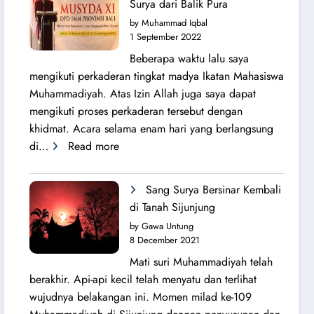
Surya dari Balik Pura
Lahirnya
by Muhammad Iqbal
PK
1 September 2022
IMM
Beberapa waktu lalu saya
Ahmad
mengikuti perkaderan tingkat madya Ikatan Mahasiswa
Yani
Muhammadiyah. Atas Izin Allah juga saya dapat
mengikuti proses perkaderan tersebut dengan
khidmat. Acara selama enam hari yang berlangsung
:
di…
Read more
Secercah
Cahaya
Sang Surya Bersinar Kembali
Sang
di Tanah Sijunjung
Surya
by Gawa Untung
dari
8 December 2021
Balik
Mati suri Muhammadiyah telah
Pura
berakhir. Api-api kecil telah menyatu dan terlihat
wujudnya belakangan ini. Momen milad ke-109