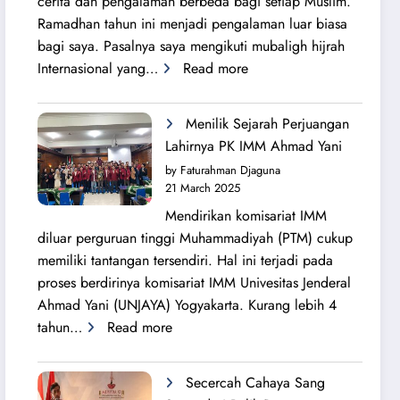
cerita dan pengalaman berbeda bagi setiap Muslim.
Ramadhan tahun ini menjadi pengalaman luar biasa
bagi saya. Pasalnya saya mengikuti mubaligh hijrah
:
Internasional yang…
Read more
Mubaligh
Hijrah
Menilik Sejarah Perjuangan
Syiarkan
Lahirnya PK IMM Ahmad Yani
Islam
by Faturahman Djaguna
di
21 March 2025
Kota
Mendirikan komisariat IMM
Melbourne
diluar perguruan tinggi Muhammadiyah (PTM) cukup
dan
memiliki tantangan tersendiri. Hal ini terjadi pada
Brisbane
proses berdirinya komisariat IMM Univesitas Jenderal
Ahmad Yani (UNJAYA) Yogyakarta. Kurang lebih 4
:
tahun…
Read more
Menilik
Sejarah
Secercah Cahaya Sang
Perjuangan