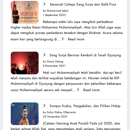
Perjuangan
Secercah Cahaya Sang Surya dari Balik Pura
Lahirnya
by Muhammad Iqbal
PK
1 September 2022
IMM
Beberapa waktu lalu saya mengikuti perkaderan
Ahmad
tingkat madya Ikatan Mahasiswa Muhammadiyah. Atas Izin Allah juga saya
Yani
dapat mengikuti proses perkaderan tersebut dengan khidmat. Acara selama
:
enam hari yang berlangsung di…
Read more
Secercah
Cahaya
Sang
Sang Surya Bersinar Kembali di Tanah Sijunjung
Surya
by Gawa Untung
dari
8 December 2021
Balik
Mati suri Muhammadiyah telah berakhir. Api-api kecil
Pura
telah menyatu dan terlihat wujudnya belakangan ini. Momen milad ke-109
Muhammadiyah di Sijunjung dengan penyusunan dan pelantikan beberapa
:
unsur Muhammadiyah secara sah menjadi…
Read more
Sang
Surya
Bersinar
Sumpur Kudus, Pengabdian, dan Pilihan Hidup
Kembali
by Sidiq Wahyu Oktavianto
di
25 November 2021
Tanah
(Catatan Seorang Anak Panah) Pada Juli 2020, atas
Sijunjung
berkat rahmat Allah Swt, saya menuntaskan studi sarjana. Satu perjuangan