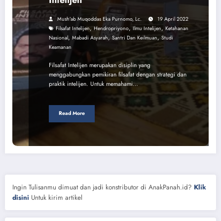
Mush’ab Muqoddas Eka Purnomo, Lc.
19 April 2022
,
,
,
Filsafat Intelijen
Hendropriyono
Ilmu Intelijen
Ketahanan
,
,
,
Nasional
Mabadi Asyarah
Santri Dan Keilmuan
Studi
Keamanan
Filsafat Intelijen merupakan disiplin yang
menggabungkan pemikiran filsafat dengan strategi dan
praktik intelijen. Untuk memahami…
Read More
Ingin Tulisanmu dimuat dan jadi konstributor di AnakPanah.id?
Klik
disini
Untuk kirim artikel