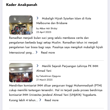
Kader Anakpanah
Mubaligh Hijrah Syiarkan Islam di Kota
Melbourne dan Brisbane
by Akbar Ash Shidqi
23 April 2025
Ramadhan menjadi bulan suci yang selalu membawa cerita dan
pengalaman berbeda bagi setiap Muslim. Ramadhan tahun ini menjadi
pengalaman luar biasa bagi saya. Pasalnya saya mengikuti mubaligh hijrah
:
Internasional yang…
Read more
Mubaligh
Hijrah
Syiarkan
Menilik Sejarah Perjuangan Lahirnya PK IMM
Islam
Ahmad Yani
di
by Faturahman Djaguna
Kota
21 March 2025
Melbourne
Mendirikan komisariat IMM diluar perguruan tinggi Muhammadiyah (PTM)
dan
cukup memiliki tantangan tersendiri. Hal ini terjadi pada proses berdirinya
Brisbane
komisariat IMM Univesitas Jenderal Ahmad Yani (UNJAYA) Yogyakarta.
:
Kurang lebih 4 tahun…
Read more
Menilik
Sejarah