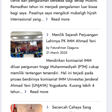
cerita dan pengalaman berbeda bagi setiap Muslim.
Ramadhan tahun ini menjadi pengalaman luar biasa
bagi saya. Pasalnya saya mengikuti mubaligh hijrah
:
Internasional yang…
Read more
Mubaligh
Hijrah
Menilik Sejarah Perjuangan
Syiarkan
Lahirnya PK IMM Ahmad Yani
Islam
by Faturahman Djaguna
di
21 March 2025
Kota
Mendirikan komisariat IMM
Melbourne
diluar perguruan tinggi Muhammadiyah (PTM) cukup
dan
memiliki tantangan tersendiri. Hal ini terjadi pada
Brisbane
proses berdirinya komisariat IMM Univesitas Jenderal
Ahmad Yani (UNJAYA) Yogyakarta. Kurang lebih 4
:
tahun…
Read more
Menilik
Sejarah
Secercah Cahaya Sang
Perjuangan