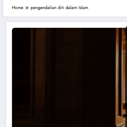
Home
pengendalian diri dalam Islam