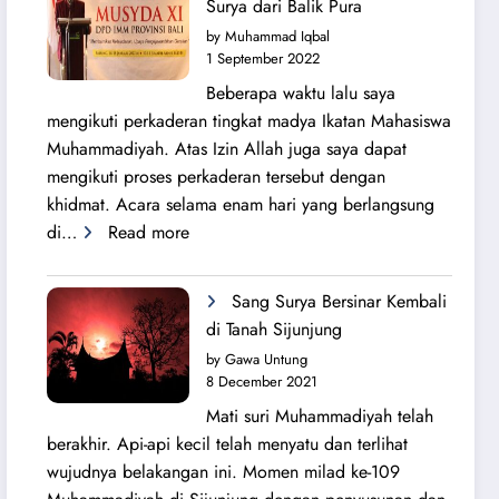
Surya dari Balik Pura
Lahirnya
by Muhammad Iqbal
PK
1 September 2022
IMM
Beberapa waktu lalu saya
Ahmad
mengikuti perkaderan tingkat madya Ikatan Mahasiswa
Yani
Muhammadiyah. Atas Izin Allah juga saya dapat
mengikuti proses perkaderan tersebut dengan
khidmat. Acara selama enam hari yang berlangsung
:
di…
Read more
Secercah
Cahaya
Sang Surya Bersinar Kembali
Sang
di Tanah Sijunjung
Surya
by Gawa Untung
dari
8 December 2021
Balik
Mati suri Muhammadiyah telah
Pura
berakhir. Api-api kecil telah menyatu dan terlihat
wujudnya belakangan ini. Momen milad ke-109