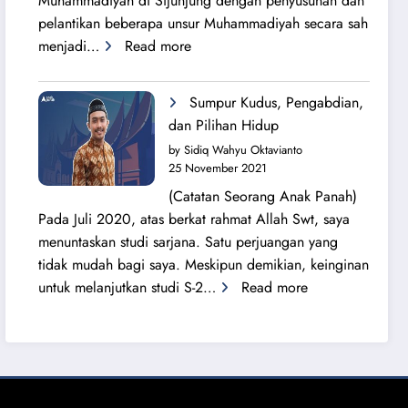
Muhammadiyah di Sijunjung dengan penyusunan dan
pelantikan beberapa unsur Muhammadiyah secara sah
:
menjadi…
Read more
Sang
Surya
Sumpur Kudus, Pengabdian,
Bersinar
dan Pilihan Hidup
Kembali
by Sidiq Wahyu Oktavianto
di
25 November 2021
Tanah
(Catatan Seorang Anak Panah)
Sijunjung
Pada Juli 2020, atas berkat rahmat Allah Swt, saya
menuntaskan studi sarjana. Satu perjuangan yang
tidak mudah bagi saya. Meskipun demikian, keinginan
:
untuk melanjutkan studi S-2…
Read more
Sumpur
Kudus,
Pengabdian,
dan
Pilihan