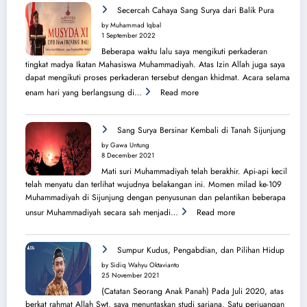
Perjuangan
Secercah Cahaya Sang Surya dari Balik Pura
Lahirnya
by Muhammad Iqbal
PK
1 September 2022
IMM
Beberapa waktu lalu saya mengikuti perkaderan
Ahmad
tingkat madya Ikatan Mahasiswa Muhammadiyah. Atas Izin Allah juga saya
Yani
dapat mengikuti proses perkaderan tersebut dengan khidmat. Acara selama
:
enam hari yang berlangsung di…
Read more
Secercah
Cahaya
Sang
Sang Surya Bersinar Kembali di Tanah Sijunjung
Surya
by Gawa Untung
dari
8 December 2021
Balik
Mati suri Muhammadiyah telah berakhir. Api-api kecil
Pura
telah menyatu dan terlihat wujudnya belakangan ini. Momen milad ke-109
Muhammadiyah di Sijunjung dengan penyusunan dan pelantikan beberapa
:
unsur Muhammadiyah secara sah menjadi…
Read more
Sang
Surya
Bersinar
Sumpur Kudus, Pengabdian, dan Pilihan Hidup
Kembali
by Sidiq Wahyu Oktavianto
di
25 November 2021
Tanah
(Catatan Seorang Anak Panah) Pada Juli 2020, atas
Sijunjung
berkat rahmat Allah Swt, saya menuntaskan studi sarjana. Satu perjuangan