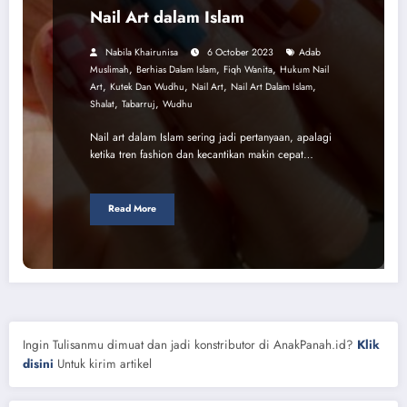
Nail Art dalam Islam
Nabila Khairunisa
6 October 2023
Adab
,
,
,
Muslimah
Berhias Dalam Islam
Fiqh Wanita
Hukum Nail
,
,
,
,
Art
Kutek Dan Wudhu
Nail Art
Nail Art Dalam Islam
,
,
Shalat
Tabarruj
Wudhu
Nail art dalam Islam sering jadi pertanyaan, apalagi
ketika tren fashion dan kecantikan makin cepat…
Read More
Ingin Tulisanmu dimuat dan jadi konstributor di AnakPanah.id?
Klik
disini
Untuk kirim artikel