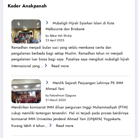
Kader Anakpanah
Mubaligh Hijrah Syiarkan Islam di Kota
Melbourne dan Brisbane
by Akbar Ash Shidqi
23 April 2025
Ramadhan menjadi bulan suci yang selalu membawa cerita dan
pengalaman berbeda bagi setiap Muslim. Ramadhan tahun ini menjadi
pengalaman luar biasa bagi saya. Pasalnya saya mengikuti mubaligh hijrah
:
Internasional yang…
Read more
Mubaligh
Hijrah
Syiarkan
Menilik Sejarah Perjuangan Lahirnya PK IMM
Islam
Ahmad Yani
di
by Faturahman Djaguna
Kota
21 March 2025
Melbourne
Mendirikan komisariat IMM diluar perguruan tinggi Muhammadiyah (PTM)
dan
cukup memiliki tantangan tersendiri. Hal ini terjadi pada proses berdirinya
Brisbane
komisariat IMM Univesitas Jenderal Ahmad Yani (UNJAYA) Yogyakarta.
:
Kurang lebih 4 tahun…
Read more
Menilik
Sejarah