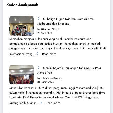
Kader Anakpanah
Mubaligh Hijrah Syiarkan Islam di Kota
Melbourne dan Brisbane
by Akbar Ash Shidqi
23 April 2025
Ramadhan menjadi bulan suci yang selalu membawa cerita dan
pengalaman berbeda bagi setiap Muslim. Ramadhan tahun ini menjadi
pengalaman luar biasa bagi saya. Pasalnya saya mengikuti mubaligh hijrah
:
Internasional yang…
Read more
Mubaligh
Hijrah
Syiarkan
Menilik Sejarah Perjuangan Lahirnya PK IMM
Islam
Ahmad Yani
di
by Faturahman Djaguna
Kota
21 March 2025
Melbourne
Mendirikan komisariat IMM diluar perguruan tinggi Muhammadiyah (PTM)
dan
cukup memiliki tantangan tersendiri. Hal ini terjadi pada proses berdirinya
Brisbane
komisariat IMM Univesitas Jenderal Ahmad Yani (UNJAYA) Yogyakarta.
:
Kurang lebih 4 tahun…
Read more
Menilik
Sejarah