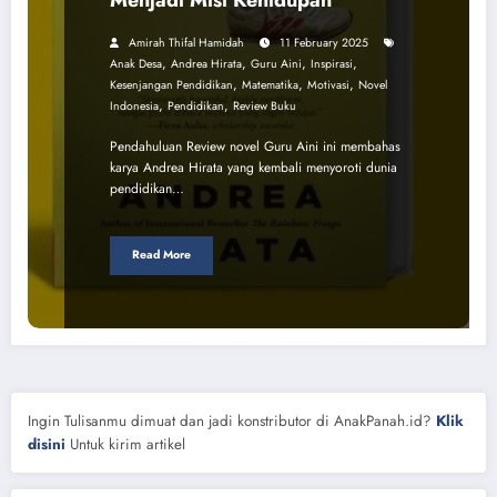
Amirah Thifal Hamidah
11 February 2025
,
,
,
,
Anak Desa
Andrea Hirata
Guru Aini
Inspirasi
,
,
,
Kesenjangan Pendidikan
Matematika
Motivasi
Novel
,
,
Indonesia
Pendidikan
Review Buku
Pendahuluan Review novel Guru Aini ini membahas
karya Andrea Hirata yang kembali menyoroti dunia
pendidikan…
Read More
Ingin Tulisanmu dimuat dan jadi konstributor di AnakPanah.id?
Klik
disini
Untuk kirim artikel