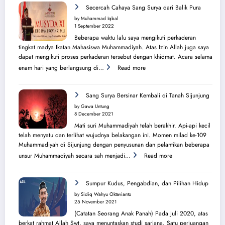
Perjuangan
Secercah Cahaya Sang Surya dari Balik Pura
Lahirnya
by Muhammad Iqbal
PK
1 September 2022
IMM
Beberapa waktu lalu saya mengikuti perkaderan
Ahmad
tingkat madya Ikatan Mahasiswa Muhammadiyah. Atas Izin Allah juga saya
Yani
dapat mengikuti proses perkaderan tersebut dengan khidmat. Acara selama
:
enam hari yang berlangsung di…
Read more
Secercah
Cahaya
Sang
Sang Surya Bersinar Kembali di Tanah Sijunjung
Surya
by Gawa Untung
dari
8 December 2021
Balik
Mati suri Muhammadiyah telah berakhir. Api-api kecil
Pura
telah menyatu dan terlihat wujudnya belakangan ini. Momen milad ke-109
Muhammadiyah di Sijunjung dengan penyusunan dan pelantikan beberapa
:
unsur Muhammadiyah secara sah menjadi…
Read more
Sang
Surya
Bersinar
Sumpur Kudus, Pengabdian, dan Pilihan Hidup
Kembali
by Sidiq Wahyu Oktavianto
di
25 November 2021
Tanah
(Catatan Seorang Anak Panah) Pada Juli 2020, atas
Sijunjung
berkat rahmat Allah Swt, saya menuntaskan studi sarjana. Satu perjuangan