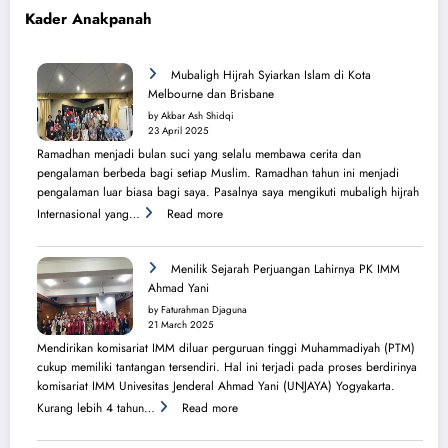
Kader Anakpanah
Mubaligh Hijrah Syiarkan Islam di Kota
Melbourne dan Brisbane
by Akbar Ash Shidqi
23 April 2025
Ramadhan menjadi bulan suci yang selalu membawa cerita dan
pengalaman berbeda bagi setiap Muslim. Ramadhan tahun ini menjadi
pengalaman luar biasa bagi saya. Pasalnya saya mengikuti mubaligh hijrah
:
Internasional yang…
Read more
Mubaligh
Hijrah
Syiarkan
Menilik Sejarah Perjuangan Lahirnya PK IMM
Islam
Ahmad Yani
di
by Faturahman Djaguna
Kota
21 March 2025
Melbourne
Mendirikan komisariat IMM diluar perguruan tinggi Muhammadiyah (PTM)
dan
cukup memiliki tantangan tersendiri. Hal ini terjadi pada proses berdirinya
Brisbane
komisariat IMM Univesitas Jenderal Ahmad Yani (UNJAYA) Yogyakarta.
:
Kurang lebih 4 tahun…
Read more
Menilik
Sejarah