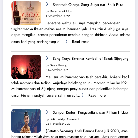
Perjuangan
Secercah Cahaya Sang Surya dari Balik Pura
Lahirnya
by Muhammad Iqbal
PK
1 September 2022
IMM
Beberapa waktu lalu saya mengikuti perkaderan
Ahmad
tingkat madya Ikatan Mahasiswa Muhammadiyah. Atas Izin Allah juga saya
Yani
dapat mengikuti proses perkaderan tersebut dengan khidmat. Acara selama
:
enam hari yang berlangsung di…
Read more
Secercah
Cahaya
Sang
Sang Surya Bersinar Kembali di Tanah Sijunjung
Surya
by Gawa Untung
dari
8 December 2021
Balik
Mati suri Muhammadiyah telah berakhir. Api-api kecil
Pura
telah menyatu dan terlihat wujudnya belakangan ini. Momen milad ke-109
Muhammadiyah di Sijunjung dengan penyusunan dan pelantikan beberapa
:
unsur Muhammadiyah secara sah menjadi…
Read more
Sang
Surya
Bersinar
Sumpur Kudus, Pengabdian, dan Pilihan Hidup
Kembali
by Sidiq Wahyu Oktavianto
di
25 November 2021
Tanah
(Catatan Seorang Anak Panah) Pada Juli 2020, atas
Sijunjung
berkat rahmat Allah Swt, saya menuntaskan studi sarjana. Satu perjuangan