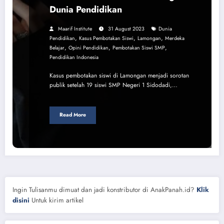
Dunia Pendidikan
Maarif Institute
31 August 2023
Dunia
,
,
,
Pendidikan
Kasus Pembotakan Siswi
Lamongan
Merdeka
,
,
,
Belajar
Opini Pendidikan
Pembotakan Siswi SMP
Pendidikan Indonesia
Kasus pembotakan siswi di Lamongan menjadi sorotan
publik setelah 19 siswi SMP Negeri 1 Sidodadi,…
Read More
Ingin Tulisanmu dimuat dan jadi konstributor di AnakPanah.id?
Klik
disini
Untuk kirim artikel