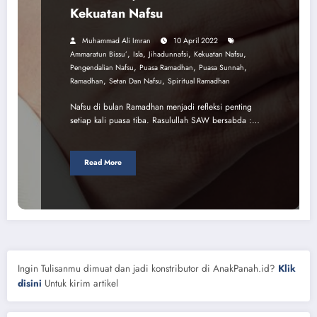
Kekuatan Nafsu
Muhammad Ali Imran
10 April 2022
,
,
,
,
Ammaratun Bissu’
Isla
Jihadunnafsi
Kekuatan Nafsu
,
,
,
Pengendalian Nafsu
Puasa Ramadhan
Puasa Sunnah
,
,
Ramadhan
Setan Dan Nafsu
Spiritual Ramadhan
Nafsu di bulan Ramadhan menjadi refleksi penting
setiap kali puasa tiba. Rasulullah SAW bersabda :…
Read More
Ingin Tulisanmu dimuat dan jadi konstributor di AnakPanah.id?
Klik
disini
Untuk kirim artikel