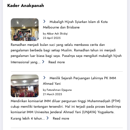
Kader Anakpanah
Mubaligh Hijrah Syiarkan Islam di Kota
Melbourne dan Brisbane
by Akbar Ash Shidqi
23 April 2025
Ramadhan menjadi bulan suci yang selalu membawa cerita dan
pengalaman berbeda bagi setiap Muslim. Ramadhan tahun ini menjadi
pengalaman luar biasa bagi saya. Pasalnya saya mengikuti mubaligh hijrah
:
Internasional yang…
Read more
Mubaligh
Hijrah
Syiarkan
Menilik Sejarah Perjuangan Lahirnya PK IMM
Islam
Ahmad Yani
di
by Faturahman Djaguna
Kota
21 March 2025
Melbourne
Mendirikan komisariat IMM diluar perguruan tinggi Muhammadiyah (PTM)
dan
cukup memiliki tantangan tersendiri. Hal ini terjadi pada proses berdirinya
Brisbane
komisariat IMM Univesitas Jenderal Ahmad Yani (UNJAYA) Yogyakarta.
:
Kurang lebih 4 tahun…
Read more
Menilik
Sejarah