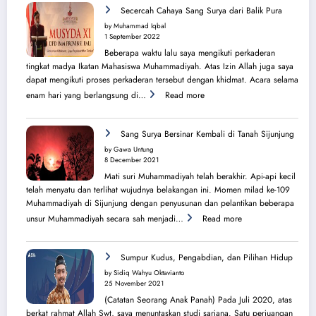
Perjuangan
Secercah Cahaya Sang Surya dari Balik Pura
Lahirnya
by Muhammad Iqbal
PK
1 September 2022
IMM
Beberapa waktu lalu saya mengikuti perkaderan
Ahmad
tingkat madya Ikatan Mahasiswa Muhammadiyah. Atas Izin Allah juga saya
Yani
dapat mengikuti proses perkaderan tersebut dengan khidmat. Acara selama
:
enam hari yang berlangsung di…
Read more
Secercah
Cahaya
Sang
Sang Surya Bersinar Kembali di Tanah Sijunjung
Surya
by Gawa Untung
dari
8 December 2021
Balik
Mati suri Muhammadiyah telah berakhir. Api-api kecil
Pura
telah menyatu dan terlihat wujudnya belakangan ini. Momen milad ke-109
Muhammadiyah di Sijunjung dengan penyusunan dan pelantikan beberapa
:
unsur Muhammadiyah secara sah menjadi…
Read more
Sang
Surya
Bersinar
Sumpur Kudus, Pengabdian, dan Pilihan Hidup
Kembali
by Sidiq Wahyu Oktavianto
di
25 November 2021
Tanah
(Catatan Seorang Anak Panah) Pada Juli 2020, atas
Sijunjung
berkat rahmat Allah Swt, saya menuntaskan studi sarjana. Satu perjuangan