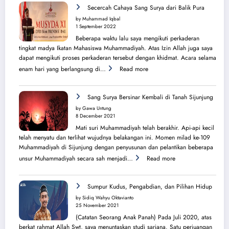
Perjuangan
Secercah Cahaya Sang Surya dari Balik Pura
Lahirnya
by Muhammad Iqbal
PK
1 September 2022
IMM
Beberapa waktu lalu saya mengikuti perkaderan
Ahmad
tingkat madya Ikatan Mahasiswa Muhammadiyah. Atas Izin Allah juga saya
Yani
dapat mengikuti proses perkaderan tersebut dengan khidmat. Acara selama
:
enam hari yang berlangsung di…
Read more
Secercah
Cahaya
Sang
Sang Surya Bersinar Kembali di Tanah Sijunjung
Surya
by Gawa Untung
dari
8 December 2021
Balik
Mati suri Muhammadiyah telah berakhir. Api-api kecil
Pura
telah menyatu dan terlihat wujudnya belakangan ini. Momen milad ke-109
Muhammadiyah di Sijunjung dengan penyusunan dan pelantikan beberapa
:
unsur Muhammadiyah secara sah menjadi…
Read more
Sang
Surya
Bersinar
Sumpur Kudus, Pengabdian, dan Pilihan Hidup
Kembali
by Sidiq Wahyu Oktavianto
di
25 November 2021
Tanah
(Catatan Seorang Anak Panah) Pada Juli 2020, atas
Sijunjung
berkat rahmat Allah Swt, saya menuntaskan studi sarjana. Satu perjuangan