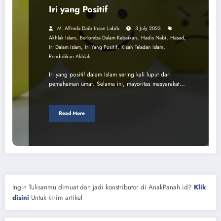
Iri yang Positif
M. Alfreda Daib Insan Labib
3 July 2023
,
,
,
,
Akhlak Islam
Berlomba Dalam Kebaikan
Hadis Nabi
Hasad
,
,
,
Iri Dalam Islam
Iri Yang Positif
Kisah Teladan Islam
Pendidikan Akhlak
Iri yang positif dalam Islam sering kali luput dari
pemahaman umat. Selama ini, mayoritas masyarakat…
Read More
Ingin Tulisanmu dimuat dan jadi konstributor di AnakPanah.id?
Klik
disini
Untuk kirim artikel