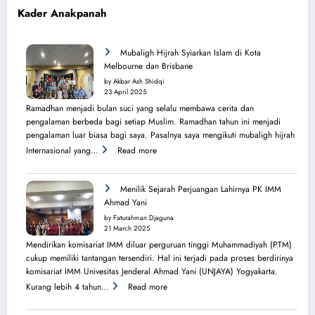
Kader Anakpanah
Mubaligh Hijrah Syiarkan Islam di Kota
Melbourne dan Brisbane
by Akbar Ash Shidqi
23 April 2025
Ramadhan menjadi bulan suci yang selalu membawa cerita dan
pengalaman berbeda bagi setiap Muslim. Ramadhan tahun ini menjadi
pengalaman luar biasa bagi saya. Pasalnya saya mengikuti mubaligh hijrah
:
Internasional yang…
Read more
Mubaligh
Hijrah
Syiarkan
Menilik Sejarah Perjuangan Lahirnya PK IMM
Islam
Ahmad Yani
di
by Faturahman Djaguna
Kota
21 March 2025
Melbourne
Mendirikan komisariat IMM diluar perguruan tinggi Muhammadiyah (PTM)
dan
cukup memiliki tantangan tersendiri. Hal ini terjadi pada proses berdirinya
Brisbane
komisariat IMM Univesitas Jenderal Ahmad Yani (UNJAYA) Yogyakarta.
:
Kurang lebih 4 tahun…
Read more
Menilik
Sejarah