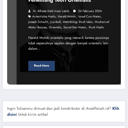
M. Alfreda Daib Insan Labib
26 February 2024
,
,
,
Autentisitas Hadis
Harald Motzki
Isnad Cum Matan
,
,
,
Joseph Schacht
Juynboll
Metodologi Studi Islam
Mushannaf
,
,
,
Abdur Razzaq
Orientalis
Sanad Dan Matan
Studi Hadis
Harald Motzki orientalis yang menarik karena posisinya
tidak sepenuhnya sejalan dengan banyak orientalis lain
dalam…
Read More
Ingin Tulisanmu dimuat dan jadi konstributor di AnakPanah.id?
Klik
disini
Untuk kirim artikel