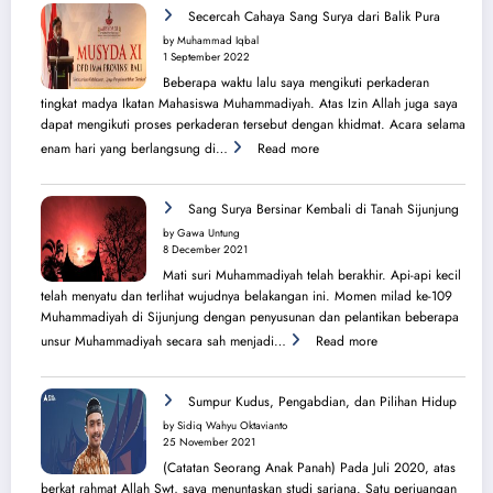
Perjuangan
Secercah Cahaya Sang Surya dari Balik Pura
Lahirnya
by Muhammad Iqbal
PK
1 September 2022
IMM
Beberapa waktu lalu saya mengikuti perkaderan
Ahmad
tingkat madya Ikatan Mahasiswa Muhammadiyah. Atas Izin Allah juga saya
Yani
dapat mengikuti proses perkaderan tersebut dengan khidmat. Acara selama
:
enam hari yang berlangsung di…
Read more
Secercah
Cahaya
Sang
Sang Surya Bersinar Kembali di Tanah Sijunjung
Surya
by Gawa Untung
dari
8 December 2021
Balik
Mati suri Muhammadiyah telah berakhir. Api-api kecil
Pura
telah menyatu dan terlihat wujudnya belakangan ini. Momen milad ke-109
Muhammadiyah di Sijunjung dengan penyusunan dan pelantikan beberapa
:
unsur Muhammadiyah secara sah menjadi…
Read more
Sang
Surya
Bersinar
Sumpur Kudus, Pengabdian, dan Pilihan Hidup
Kembali
by Sidiq Wahyu Oktavianto
di
25 November 2021
Tanah
(Catatan Seorang Anak Panah) Pada Juli 2020, atas
Sijunjung
berkat rahmat Allah Swt, saya menuntaskan studi sarjana. Satu perjuangan