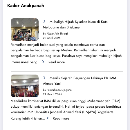
Kader Anakpanah
Mubaligh Hijrah Syiarkan Islam di Kota
Melbourne dan Brisbane
by Akbar Ash Shidqi
23 April 2025
Ramadhan menjadi bulan suci yang selalu membawa cerita dan
pengalaman berbeda bagi setiap Muslim. Ramadhan tahun ini menjadi
pengalaman luar biasa bagi saya. Pasalnya saya mengikuti mubaligh hijrah
:
Internasional yang…
Read more
Mubaligh
Hijrah
Syiarkan
Menilik Sejarah Perjuangan Lahirnya PK IMM
Islam
Ahmad Yani
di
by Faturahman Djaguna
Kota
21 March 2025
Melbourne
Mendirikan komisariat IMM diluar perguruan tinggi Muhammadiyah (PTM)
dan
cukup memiliki tantangan tersendiri. Hal ini terjadi pada proses berdirinya
Brisbane
komisariat IMM Univesitas Jenderal Ahmad Yani (UNJAYA) Yogyakarta.
:
Kurang lebih 4 tahun…
Read more
Menilik
Sejarah