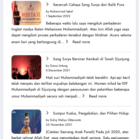
Perjuangan
Secercah Cahaya Sang Surya dari Balik Pura
Lahirnya
by Muhammad Iqbal
PK
1 September 2022
IMM
Beberapa waktu lalu saya mengikuti perkaderan
Ahmad
tingkat madya Ikatan Mahasiswa Muhammadiyah. Atas Izin Allah juga saya
Yani
dapat mengikuti proses perkaderan tersebut dengan khidmat. Acara selama
:
enam hari yang berlangsung di…
Read more
Secercah
Cahaya
Sang
Sang Surya Bersinar Kembali di Tanah Sijunjung
Surya
by Gawa Untung
dari
8 December 2021
Balik
Mati suri Muhammadiyah telah berakhir. Api-api kecil
Pura
telah menyatu dan terlihat wujudnya belakangan ini. Momen milad ke-109
Muhammadiyah di Sijunjung dengan penyusunan dan pelantikan beberapa
:
unsur Muhammadiyah secara sah menjadi…
Read more
Sang
Surya
Bersinar
Sumpur Kudus, Pengabdian, dan Pilihan Hidup
Kembali
by Sidiq Wahyu Oktavianto
di
25 November 2021
Tanah
(Catatan Seorang Anak Panah) Pada Juli 2020, atas
Sijunjung
berkat rahmat Allah Swt, saya menuntaskan studi sarjana. Satu perjuangan