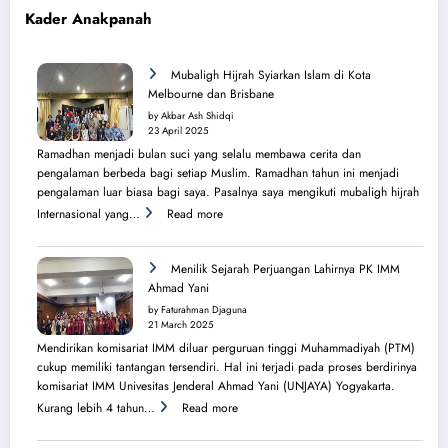
Kader Anakpanah
Mubaligh Hijrah Syiarkan Islam di Kota
Melbourne dan Brisbane
by Akbar Ash Shidqi
23 April 2025
Ramadhan menjadi bulan suci yang selalu membawa cerita dan
pengalaman berbeda bagi setiap Muslim. Ramadhan tahun ini menjadi
pengalaman luar biasa bagi saya. Pasalnya saya mengikuti mubaligh hijrah
:
Internasional yang…
Read more
Mubaligh
Hijrah
Syiarkan
Menilik Sejarah Perjuangan Lahirnya PK IMM
Islam
Ahmad Yani
di
by Faturahman Djaguna
Kota
21 March 2025
Melbourne
Mendirikan komisariat IMM diluar perguruan tinggi Muhammadiyah (PTM)
dan
cukup memiliki tantangan tersendiri. Hal ini terjadi pada proses berdirinya
Brisbane
komisariat IMM Univesitas Jenderal Ahmad Yani (UNJAYA) Yogyakarta.
:
Kurang lebih 4 tahun…
Read more
Menilik
Sejarah