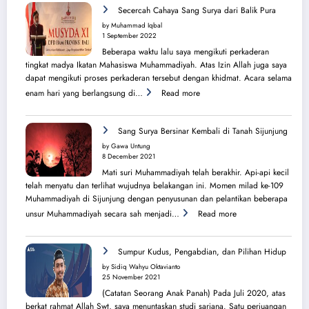
Perjuangan
Secercah Cahaya Sang Surya dari Balik Pura
Lahirnya
by Muhammad Iqbal
PK
1 September 2022
IMM
Beberapa waktu lalu saya mengikuti perkaderan
Ahmad
tingkat madya Ikatan Mahasiswa Muhammadiyah. Atas Izin Allah juga saya
Yani
dapat mengikuti proses perkaderan tersebut dengan khidmat. Acara selama
:
enam hari yang berlangsung di…
Read more
Secercah
Cahaya
Sang
Sang Surya Bersinar Kembali di Tanah Sijunjung
Surya
by Gawa Untung
dari
8 December 2021
Balik
Mati suri Muhammadiyah telah berakhir. Api-api kecil
Pura
telah menyatu dan terlihat wujudnya belakangan ini. Momen milad ke-109
Muhammadiyah di Sijunjung dengan penyusunan dan pelantikan beberapa
:
unsur Muhammadiyah secara sah menjadi…
Read more
Sang
Surya
Bersinar
Sumpur Kudus, Pengabdian, dan Pilihan Hidup
Kembali
by Sidiq Wahyu Oktavianto
di
25 November 2021
Tanah
(Catatan Seorang Anak Panah) Pada Juli 2020, atas
Sijunjung
berkat rahmat Allah Swt, saya menuntaskan studi sarjana. Satu perjuangan