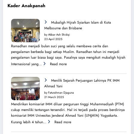
Kader Anakpanah
Mubaligh Hijrah Syiarkan Islam di Kota
Melbourne dan Brisbane
by Akbar Ash Shidqi
23 April 2025
Ramadhan menjadi bulan suci yang selalu membawa cerita dan
pengalaman berbeda bagi setiap Muslim. Ramadhan tahun ini menjadi
pengalaman luar biasa bagi saya. Pasalnya saya mengikuti mubaligh hijrah
:
Internasional yang…
Read more
Mubaligh
Hijrah
Syiarkan
Menilik Sejarah Perjuangan Lahirnya PK IMM
Islam
Ahmad Yani
di
by Faturahman Djaguna
Kota
21 March 2025
Melbourne
Mendirikan komisariat IMM diluar perguruan tinggi Muhammadiyah (PTM)
dan
cukup memiliki tantangan tersendiri. Hal ini terjadi pada proses berdirinya
Brisbane
komisariat IMM Univesitas Jenderal Ahmad Yani (UNJAYA) Yogyakarta.
:
Kurang lebih 4 tahun…
Read more
Menilik
Sejarah