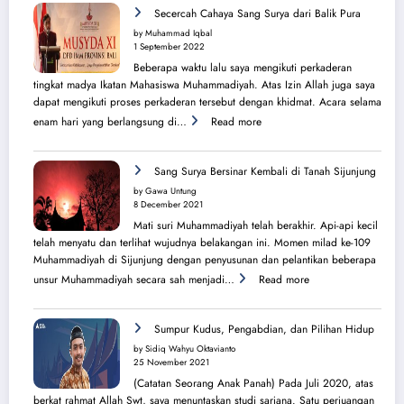
Perjuangan
Secercah Cahaya Sang Surya dari Balik Pura
Lahirnya
by Muhammad Iqbal
PK
1 September 2022
IMM
Beberapa waktu lalu saya mengikuti perkaderan
Ahmad
tingkat madya Ikatan Mahasiswa Muhammadiyah. Atas Izin Allah juga saya
Yani
dapat mengikuti proses perkaderan tersebut dengan khidmat. Acara selama
:
enam hari yang berlangsung di…
Read more
Secercah
Cahaya
Sang
Sang Surya Bersinar Kembali di Tanah Sijunjung
Surya
by Gawa Untung
dari
8 December 2021
Balik
Mati suri Muhammadiyah telah berakhir. Api-api kecil
Pura
telah menyatu dan terlihat wujudnya belakangan ini. Momen milad ke-109
Muhammadiyah di Sijunjung dengan penyusunan dan pelantikan beberapa
:
unsur Muhammadiyah secara sah menjadi…
Read more
Sang
Surya
Bersinar
Sumpur Kudus, Pengabdian, dan Pilihan Hidup
Kembali
by Sidiq Wahyu Oktavianto
di
25 November 2021
Tanah
(Catatan Seorang Anak Panah) Pada Juli 2020, atas
Sijunjung
berkat rahmat Allah Swt, saya menuntaskan studi sarjana. Satu perjuangan