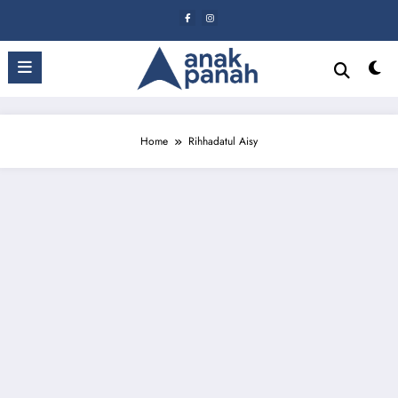
Skip
to
content
Home
Rihhadatul Aisy