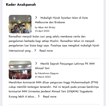
Kader Anakpanah
Mubaligh Hijrah Syiarkan Islam di Kota
Melbourne dan Brisbane
by Akbar Ash Shidqi
23 April 2025
Ramadhan menjadi bulan suci yang selalu membawa cerita dan
pengalaman berbeda bagi setiap Muslim. Ramadhan tahun ini menjadi
pengalaman luar biasa bagi saya. Pasalnya saya mengikuti mubaligh hijrah
:
Internasional yang…
Read more
Mubaligh
Hijrah
Syiarkan
Menilik Sejarah Perjuangan Lahirnya PK IMM
Islam
Ahmad Yani
di
by Faturahman Djaguna
Kota
21 March 2025
Melbourne
Mendirikan komisariat IMM diluar perguruan tinggi Muhammadiyah (PTM)
dan
cukup memiliki tantangan tersendiri. Hal ini terjadi pada proses berdirinya
Brisbane
komisariat IMM Univesitas Jenderal Ahmad Yani (UNJAYA) Yogyakarta.
:
Kurang lebih 4 tahun…
Read more
Menilik
Sejarah