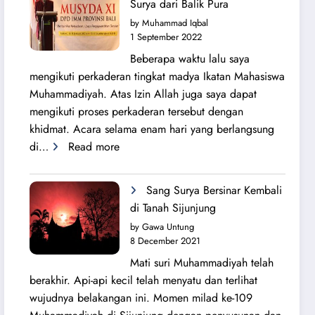
Surya dari Balik Pura
Lahirnya
by Muhammad Iqbal
PK
1 September 2022
IMM
Beberapa waktu lalu saya
Ahmad
mengikuti perkaderan tingkat madya Ikatan Mahasiswa
Yani
Muhammadiyah. Atas Izin Allah juga saya dapat
mengikuti proses perkaderan tersebut dengan
khidmat. Acara selama enam hari yang berlangsung
:
di…
Read more
Secercah
Cahaya
Sang Surya Bersinar Kembali
Sang
di Tanah Sijunjung
Surya
by Gawa Untung
dari
8 December 2021
Balik
Mati suri Muhammadiyah telah
Pura
berakhir. Api-api kecil telah menyatu dan terlihat
wujudnya belakangan ini. Momen milad ke-109