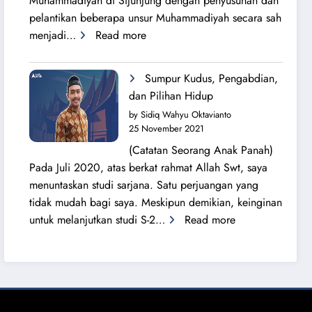
Muhammadiyah di Sijunjung dengan penyusunan dan
pelantikan beberapa unsur Muhammadiyah secara sah
:
menjadi…
Read more
Sang
Surya
Sumpur Kudus, Pengabdian,
Bersinar
dan Pilihan Hidup
Kembali
by Sidiq Wahyu Oktavianto
di
25 November 2021
Tanah
(Catatan Seorang Anak Panah)
Sijunjung
Pada Juli 2020, atas berkat rahmat Allah Swt, saya
menuntaskan studi sarjana. Satu perjuangan yang
tidak mudah bagi saya. Meskipun demikian, keinginan
:
untuk melanjutkan studi S-2…
Read more
Sumpur
Kudus,
Pengabdian,
dan
Pilihan