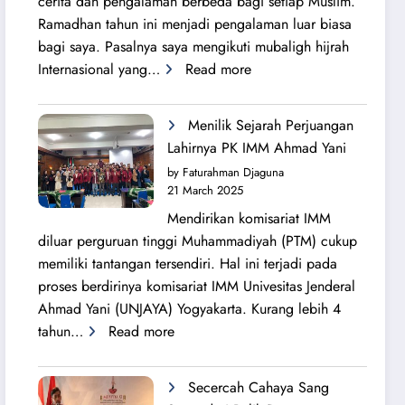
cerita dan pengalaman berbeda bagi setiap Muslim.
Ramadhan tahun ini menjadi pengalaman luar biasa
bagi saya. Pasalnya saya mengikuti mubaligh hijrah
:
Internasional yang…
Read more
Mubaligh
Hijrah
Menilik Sejarah Perjuangan
Syiarkan
Lahirnya PK IMM Ahmad Yani
Islam
by Faturahman Djaguna
di
21 March 2025
Kota
Mendirikan komisariat IMM
Melbourne
diluar perguruan tinggi Muhammadiyah (PTM) cukup
dan
memiliki tantangan tersendiri. Hal ini terjadi pada
Brisbane
proses berdirinya komisariat IMM Univesitas Jenderal
Ahmad Yani (UNJAYA) Yogyakarta. Kurang lebih 4
:
tahun…
Read more
Menilik
Sejarah
Secercah Cahaya Sang
Perjuangan