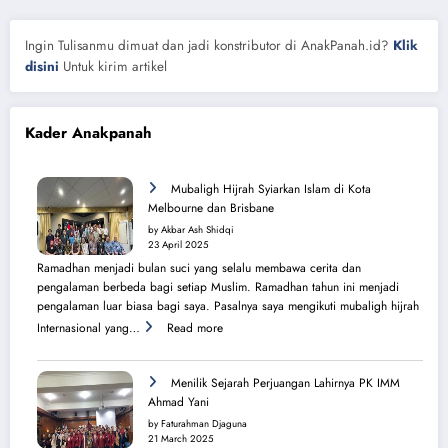
Ingin Tulisanmu dimuat dan jadi konstributor di AnakPanah.id?
Klik
disini
Untuk kirim artikel
Kader Anakpanah
Mubaligh Hijrah Syiarkan Islam di Kota
Melbourne dan Brisbane
by Akbar Ash Shidqi
23 April 2025
Ramadhan menjadi bulan suci yang selalu membawa cerita dan
pengalaman berbeda bagi setiap Muslim. Ramadhan tahun ini menjadi
pengalaman luar biasa bagi saya. Pasalnya saya mengikuti mubaligh hijrah
:
Internasional yang…
Read more
Mubaligh
Hijrah
Syiarkan
Menilik Sejarah Perjuangan Lahirnya PK IMM
Islam
Ahmad Yani
di
by Faturahman Djaguna
Kota
21 March 2025