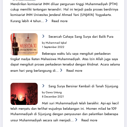
Melbourne
Mendirikan komisariat IMM diluar perguruan tinggi Muhammadiyah (PTM)
dan
cukup memiliki tantangan tersendiri. Hal ini terjadi pada proses berdirinya
Brisbane
komisariat IMM Univesitas Jenderal Ahmad Yani (UNJAYA) Yogyakarta.
:
Kurang lebih 4 tahun…
Read more
Menilik
Sejarah
Perjuangan
Secercah Cahaya Sang Surya dari Balik Pura
Lahirnya
by Muhammad Iqbal
PK
1 September 2022
IMM
Beberapa waktu lalu saya mengikuti perkaderan
Ahmad
tingkat madya Ikatan Mahasiswa Muhammadiyah. Atas Izin Allah juga saya
Yani
dapat mengikuti proses perkaderan tersebut dengan khidmat. Acara selama
:
enam hari yang berlangsung di…
Read more
Secercah
Cahaya
Sang
Sang Surya Bersinar Kembali di Tanah Sijunjung
Surya
by Gawa Untung
dari
8 December 2021
Balik
Mati suri Muhammadiyah telah berakhir. Api-api kecil
Pura
telah menyatu dan terlihat wujudnya belakangan ini. Momen milad ke-109
Muhammadiyah di Sijunjung dengan penyusunan dan pelantikan beberapa
:
unsur Muhammadiyah secara sah menjadi…
Read more
Sang