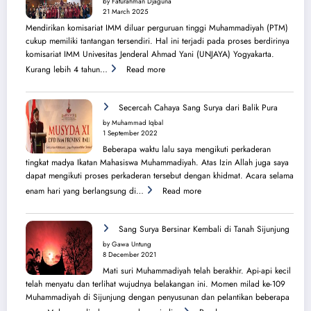
by Faturahman Djaguna
Kota
21 March 2025
Melbourne
Mendirikan komisariat IMM diluar perguruan tinggi Muhammadiyah (PTM)
dan
cukup memiliki tantangan tersendiri. Hal ini terjadi pada proses berdirinya
Brisbane
komisariat IMM Univesitas Jenderal Ahmad Yani (UNJAYA) Yogyakarta.
:
Kurang lebih 4 tahun…
Read more
Menilik
Sejarah
Perjuangan
Secercah Cahaya Sang Surya dari Balik Pura
Lahirnya
by Muhammad Iqbal
PK
1 September 2022
IMM
Beberapa waktu lalu saya mengikuti perkaderan
Ahmad
tingkat madya Ikatan Mahasiswa Muhammadiyah. Atas Izin Allah juga saya
Yani
dapat mengikuti proses perkaderan tersebut dengan khidmat. Acara selama
:
enam hari yang berlangsung di…
Read more
Secercah
Cahaya
Sang
Sang Surya Bersinar Kembali di Tanah Sijunjung
Surya
by Gawa Untung
dari
8 December 2021
Balik
Mati suri Muhammadiyah telah berakhir. Api-api kecil
Pura
telah menyatu dan terlihat wujudnya belakangan ini. Momen milad ke-109
Muhammadiyah di Sijunjung dengan penyusunan dan pelantikan beberapa
: