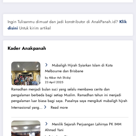
Ingin Tulisanmu dimuat dan jadi konstributor di AnakPanah.id?
Klik
disini
Untuk kirim artikel
Kader Anakpanah
Mubaligh Hijrah Syiarkan Islam di Kota
Melbourne dan Brisbane
by Akbar Ash Shidqi
23 April 2025
Ramadhan menjadi bulan suci yang selalu membawa cerita dan
pengalaman berbeda bagi setiap Muslim. Ramadhan tahun ini menjadi
pengalaman luar biasa bagi saya. Pasalnya saya mengikuti mubaligh hijrah
:
Internasional yang…
Read more
Mubaligh
Hijrah
Syiarkan
Menilik Sejarah Perjuangan Lahirnya PK IMM
Islam
Ahmad Yani
di